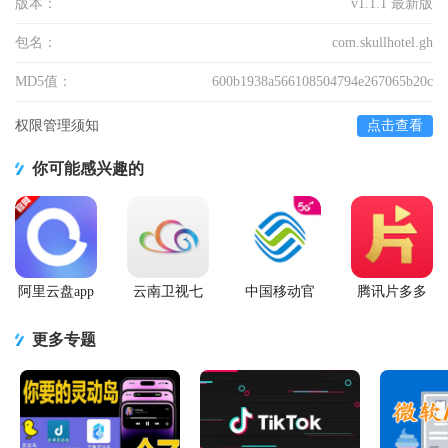
版本：
v1.1.1 最新版
包名：
com.skullhotel.gh
MD5值：
600b1938a566108504794e267065b20c
权限管理须知
点击查看
你可能感兴趣的
阿里云盘app
云南卫视七
中国移动官
腾讯片多多
官方版
彩云端app
方营业厅
看剧官方正
版app
更多专题