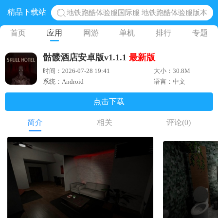
地铁跑酷体验服国际服 地铁跑酷体验服版本
精品下载站
网易光遇手游正版 点亮星空共庆周年
首页
应用
网游
单机
排行
专题
黎明觉醒生机腾讯正版 黎明觉醒生机国际服
蛋仔派对下载 蛋仔派对体验服
骷髅酒店安卓版v1.1.1
最新版
奥特曼王者传奇 正版奥特曼游戏
时间：2026-07-28 19:41
大小：30.8M
系统：Android
语言：中文
点击下载
简介
相关
评论
(0)