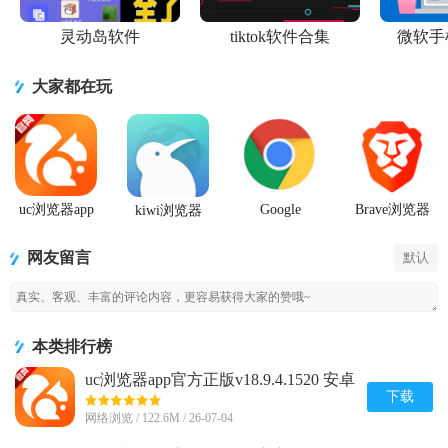
灵动岛软件
tiktok软件合集
微软手
大家都在玩
uc浏览器app
Google
Brave浏览器
kiwi浏览器
官方正版
Chrome手机
官方正版app
Kiwi Browser
安卓版正式
最新版
安卓版
网友留言
版
默认
本类排行榜
uc浏览器app官方正版v18.9.4.1520 安卓
手机版
下载
网络浏览 / 122.6M / 26-07-04