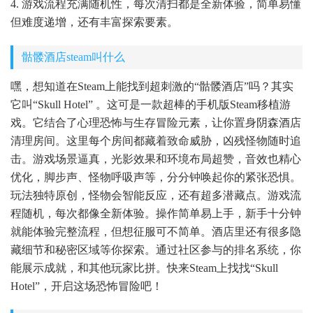
4. 游戏流程充满随机性，每次清扫都是全新体验，简单易懂
但难度递增，还有丰富探索要素。
骷髅酒店steam叫什么
嘿，想知道在Steam上能找到超刺激的“骷髅酒店”吗？其实
它叫“Skull Hotel” 。这可是一款超棒的手机版Steam移植游
戏。它结合了心理恐怖与生存冒险元素，让你置身阴森酒店
清理房间。这里每个房间都藏着致命威胁，凶残怪物随时追
击。游戏场景逼真，光影效果和环境布局超赞，音效也精心
优化，脚步声、怪物呼吸声等，分分钟唤起你的紧张恐惧。
玩法独特原创，怪物会智能反应，还有超多潜藏点。游戏流
程随机，每次都像全新体验。操作简单易上手，新手十分钟
就能体验完整流程，但想征服可不简单。酒店里还有很多隐
藏细节和秘密区域等你探索。通过社区参与的排名系统，你
能展示成就，和其他玩家比拼。快来Steam上找找“Skull
Hotel”，开启这场恐怖冒险吧！