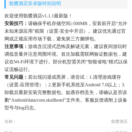
骷髅酒店安卓版特别说明
欢迎使用骷髅酒店v1.1.1最新版！
安装技巧：
请确保手机存储空间≥500MB，安装前开启“允许
未知来源应用”权限（设置-安全中开启）。建议优先通过官
网或正规应用市场下载，避免第三方捆绑包。
注意事项：
游戏含沉浸式恐怖及解谜元素，建议夜间游玩时
调低音量并注意周围环境。首次加载需联网验证数据包，建
议在Wi-Fi环境下进行。部分机型需关闭“智能省电”模式以保
证流畅运行。
常见问题：
若出现闪退或黑屏，请尝试：1.清理游戏缓存
（设置-应用管理）；2.更新手机系统至Android 7.0以上；3.
卸载后重新安装完整数据包。如遇存档丢失，请确认是否误
删“Android/data/com.skullhotel”文件夹。客服反馈请附上设备
型号与log日志。
名称：
骷髅酒店