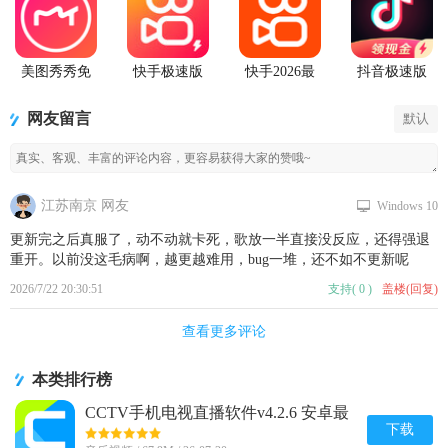
美图秀秀免
快手极速版
快手2026最
抖音极速版
费无限制vip
2026最新版
新版官方正
app正版
版
版
网友留言
默认
江苏南京 网友
Windows 10
更新完之后真服了，动不动就卡死，歌放一半直接没反应，还得强退
重开。以前没这毛病啊，越更越难用，bug一堆，还不如不更新呢
2026/7/22 20:30:51
支持
(
0
)
盖楼(回复)
查看更多评论
本类排行榜
CCTV手机电视直播软件v4.2.6 安卓最
新版
下载