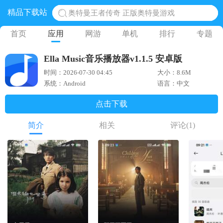
奥特曼王者传奇 正版奥特曼游戏
精品下载站
地铁跑酷体验服国际服 地铁跑酷体验服版本
首页
应用
网游
单机
排行
专题
网易光遇手游正版 点亮星空共庆周年
黎明觉醒生机腾讯正版 黎明觉醒生机国际服
Ella Music音乐播放器v1.1.5 安卓版
蛋仔派对下载 蛋仔派对体验服
时间：2026-07-30 04:45
大小：8.6M
系统：Android
语言：中文
点击下载
简介
相关
评论
(1)