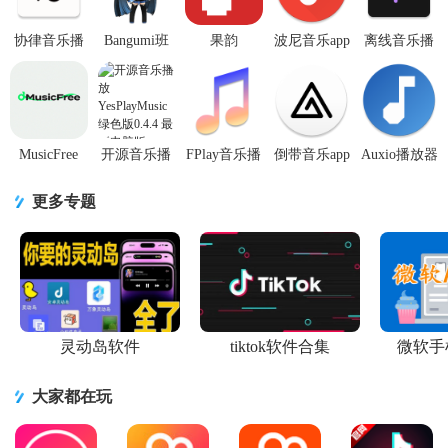
协律音乐播
Bangumi班
果韵
波尼音乐app
离线音乐播
放器app官方
固米app安卓
AppRhyme
手机官方下
放器
版valpha12
版(Bangumi
开源音乐软
载1.0.0最新
(Symphony)v20
安卓最新
for Andro
件v1.0.9 最
版
安卓
新手机版
MusicFree
开源音乐播
FPlay音乐播
倒带音乐app
Auxio播放器
app最新版
放
放器app1.99
安卓版3.4.0
安卓v4.0.10
(插件音乐播
YesPlayMusic
绿色中文版
手机正式版
最新版
更多专题
放器)v0.6.
绿色版0.4.4
最新
灵动岛软件
tiktok软件合集
微软手
大家都在玩