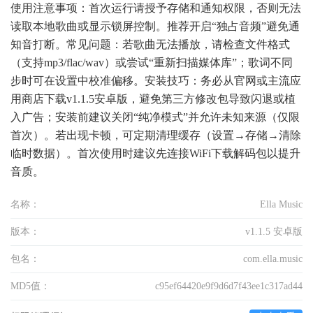
使用注意事项：首次运行请授予存储和通知权限，否则无法
读取本地歌曲或显示锁屏控制。推荐开启“独占音频”避免通
知音打断。常见问题：若歌曲无法播放，请检查文件格式
（支持mp3/flac/wav）或尝试“重新扫描媒体库”；歌词不同
步时可在设置中校准偏移。安装技巧：务必从官网或主流应
用商店下载v1.1.5安卓版，避免第三方修改包导致闪退或植
入广告；安装前建议关闭“纯净模式”并允许未知来源（仅限
首次）。若出现卡顿，可定期清理缓存（设置→存储→清除
临时数据）。首次使用时建议先连接WiFi下载解码包以提升
音质。
名称：
Ella Music
版本：
v1.1.5 安卓版
包名：
com.ella.music
MD5值：
c95ef64420e9f9d6d7f43ee1c317ad44