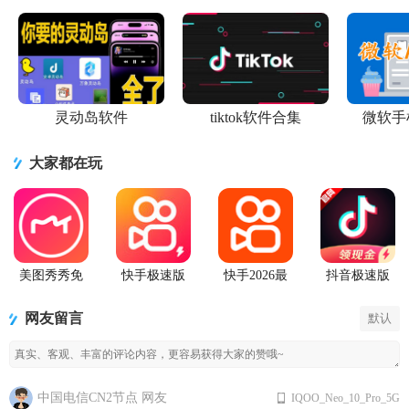
灵动岛软件
tiktok软件合集
微软手
大家都在玩
美图秀秀免
快手极速版
快手2026最
抖音极速版
费无限制vip
2026最新版
新版官方正
app正版
版
版
网友留言
默认
中国电信CN2节点 网友
IQOO_Neo_10_Pro_5G