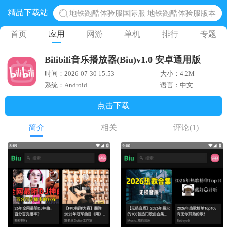
精品下载站
地铁跑酷体验服国际服 地铁跑酷体验服版本
网易光遇手游正版 点亮星空共庆周年
首页
应用
网游
单机
排行
专题
黎明觉醒生机腾讯正版 黎明觉醒生机国际服
Bilibili音乐播放器(Biu)v1.0 安卓通用版
蛋仔派对下载 蛋仔派对体验服
时间：2026-07-30 15:53
大小：4.2M
奥特曼王者传奇 正版奥特曼游戏
系统：Android
语言：中文
点击下载
简介
相关
评论
(1)