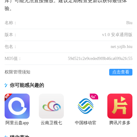
库）可能无法直接播放。建议定期检查更新以获得最佳体
验。
名称：
Biu
版本：
v1.0 安卓通用版
包名：
net.yzjlb.biu
MD5值：
59d521c2e9ceded9f8b46ca699a2fc55
权限管理须知
点击查看
你可能感兴趣的
阿里云盘app
云南卫视七
中国移动官
腾讯片多多
官方版
彩云端app
方营业厅
看剧官方正
版app