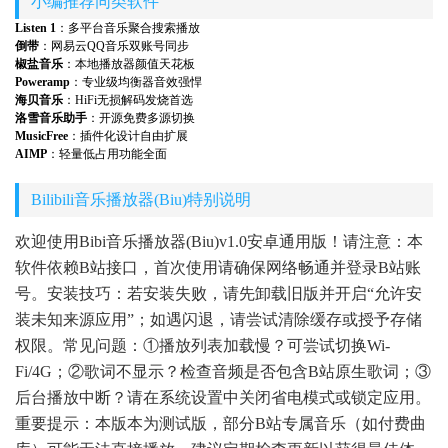
小编推荐同类软件
Listen 1
：多平台音乐聚合搜索播放
倒带
：网易云QQ音乐双账号同步
椒盐音乐
：本地播放器颜值天花板
Poweramp
：专业级均衡器音效强悍
海贝音乐
：HiFi无损解码发烧首选
洛雪音乐助手
：开源免费多源切换
MusicFree
：插件化设计自由扩展
AIMP
：轻量低占用功能全面
Bilibili音乐播放器(Biu)特别说明
欢迎使用Bibi音乐播放器(Biu)v1.0安卓通用版！请注意：本
软件依赖B站接口，首次使用请确保网络畅通并登录B站账
号。安装技巧：若安装失败，请先卸载旧版并开启“允许安
装未知来源应用”；如遇闪退，请尝试清除缓存或授予存储
权限。常见问题：①播放列表加载慢？可尝试切换Wi-
Fi/4G；②歌词不显示？检查音频是否包含B站原生歌词；③
后台播放中断？请在系统设置中关闭省电模式或锁定应用。
重要提示：本版本为测试版，部分B站专属音乐（如付费曲