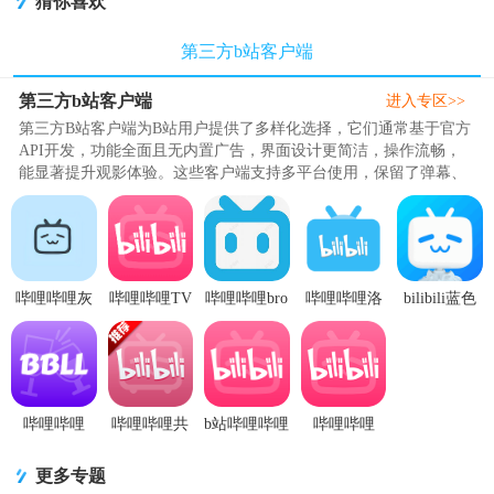
猜你喜欢
第三方b站客户端
第三方b站客户端
进入专区>>
第三方B站客户端为B站用户提供了多样化选择，它们通常基于官方
API开发，功能全面且无内置广告，界面设计更简洁，操作流畅，
能显著提升观影体验。这些客户端支持多平台使用，保留了弹幕、
评论、动态等核心功能，并增加..
哔哩哔哩灰
哔哩哔哩TV
哔哩哔哩bro
哔哩哔哩洛
bilibili蓝色
色模块版手
第三方最新
版v1.10.0 安
天依魔改版
版免费无广
机版
版本v0.11.1
卓版
Luo Tianyi
告版v3.64.0
appv7.14.1
安卓版
最新版
国际服
安卓版
哔哩哔哩
哔哩哔哩共
b站哔哩哔哩
哔哩哔哩
bilibili第三
存版app内置
app手机版
(bilibili)免更
方TV软件
版7.14.2 画
v9.3.0 官方
新版6.50.0
更多专题
(BBLL)v1.5.5
质解锁版
正版
永久去广