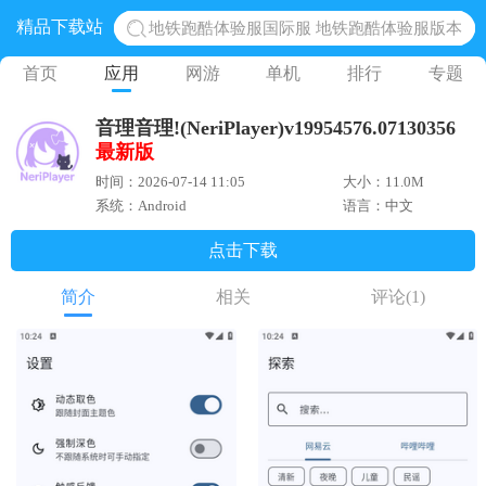
精品下载站
地铁跑酷体验服国际服 地铁跑酷体验服版本
网易光遇手游正版 点亮星空共庆周年
首页
应用
网游
单机
排行
专题
黎明觉醒生机腾讯正版 黎明觉醒生机国际服
音理音理!(NeriPlayer)v19954576.07130356
蛋仔派对下载 蛋仔派对体验服
最新版
奥特曼王者传奇 正版奥特曼游戏
时间：2026-07-14 11:05
大小：11.0M
系统：Android
语言：中文
点击下载
简介
相关
评论
(1)