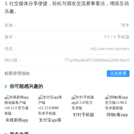
3. 社交媒体分享便捷，轻松与朋友交流赛事看法，增添互动
乐趣。
名称：
球半
版本：
V3.7.0 手机版
包名：
txkj.xian.com.txproject
MD5值：
77ca39ba40ed97c6689664a2bbb3bd10
权限管理须知
点击查看
你可能感兴趣的
钉钉手机版
得物(毒)app
app
官方版
央视新闻app
支付宝app客
移动版客户
户端
端