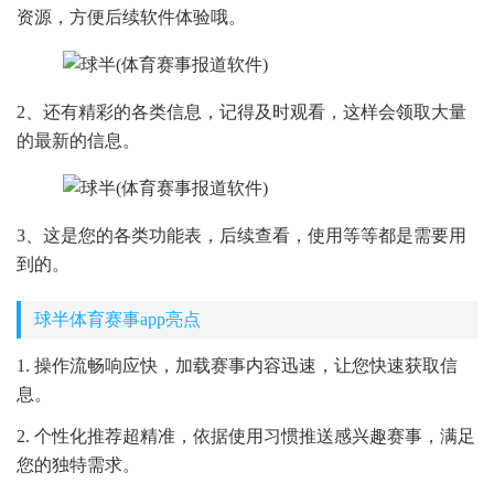
资源，方便后续软件体验哦。
2、还有精彩的各类信息，记得及时观看，这样会领取大量
的最新的信息。
3、这是您的各类功能表，后续查看，使用等等都是需要用
到的。
球半体育赛事app亮点
1. 操作流畅响应快，加载赛事内容迅速，让您快速获取信
息。
2. 个性化推荐超精准，依据使用习惯推送感兴趣赛事，满足
您的独特需求。