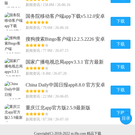
新闻资讯 / 158.8M / 26-06-16
国务院移动客户端app下载v5.12.0安卓
最新版
下载
新闻资讯 / 79.6M / 26-06-16
搜狗搜索Bingo客户端12.2.5.2226 安卓
官方版
下载
新闻资讯 / 77.9M / 26-07-15
国家广播电视总局appv3.3.1 官方最新
版
下载
新闻资讯 / 8.4M / 26-07-20
China Daily中国日报app8.8.0 官方安卓
版
下载
新闻资讯 / 22.9M / 26-06-05
重庆江北app官方版2.5.9最新版
下载
目录
新闻资讯 / 87.5M / 26-07-10
Copyright(C) 2018-2022 m.j9p.com 精品下载