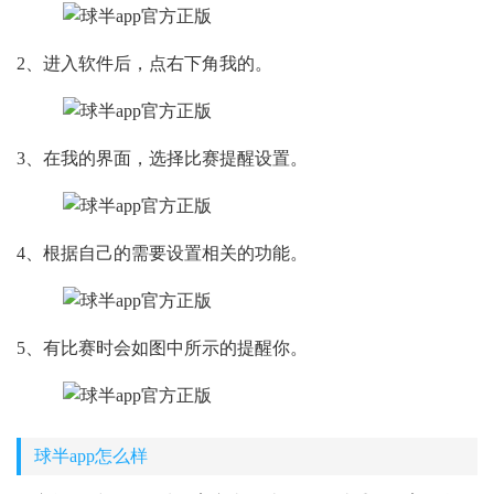
2、进入软件后，点右下角我的。
3、在我的界面，选择比赛提醒设置。
4、根据自己的需要设置相关的功能。
5、有比赛时会如图中所示的提醒你。
球半app怎么样