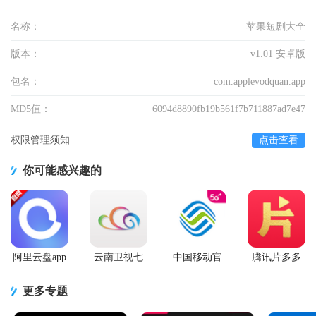
名称：
苹果短剧大全
版本：
v1.01 安卓版
包名：
com.applevodquan.app
MD5值：
6094d8890fb19b561f7b711887ad7e47
权限管理须知
点击查看
你可能感兴趣的
阿里云盘app
云南卫视七
中国移动官
腾讯片多多
官方版
彩云端app
方营业厅
看剧官方正
版app
更多专题