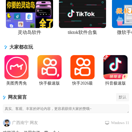
灵动岛软件
tiktok软件合集
微软手
大家都在玩
美图秀秀免
快手极速版
快手2026最
抖音极速版
费无限制vip
2026最新版
新版官方正
app正版
版
版
网友留言
默认
广西南宁 网友
Windows 11