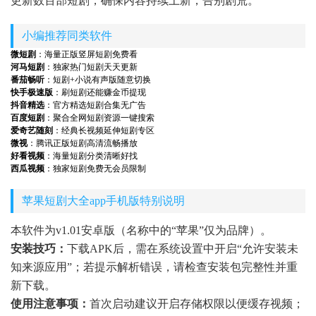
更新数百部短剧，确保内容持续上新，告别剧荒。
小编推荐同类软件
微短剧
：海量正版竖屏短剧免费看
河马短剧
：独家热门短剧天天更新
番茄畅听
：短剧+小说有声版随意切换
快手极速版
：刷短剧还能赚金币提现
抖音精选
：官方精选短剧合集无广告
百度短剧
：聚合全网短剧资源一键搜索
爱奇艺随刻
：经典长视频延伸短剧专区
微视
：腾讯正版短剧高清流畅播放
好看视频
：海量短剧分类清晰好找
西瓜视频
：独家短剧免费无会员限制
苹果短剧大全app手机版特别说明
本软件为v1.01安卓版（名称中的“苹果”仅为品牌）。
安装技巧：
下载APK后，需在系统设置中开启“允许安装未
知来源应用”；若提示解析错误，请检查安装包完整性并重
新下载。
使用注意事项：
首次启动建议开启存储权限以便缓存视频；