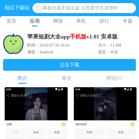
精品下载站
网易光遇手游正版 点亮星空共庆周年
黎明觉醒生机腾讯正版 黎明觉醒生机国际服
首页
应用
网游
单机
排行
专题
蛋仔派对下载 蛋仔派对体验服
苹果短剧大全app
手机版
v1.01 安卓版
奥特曼王者传奇 正版奥特曼游戏
时间：2026-07-30 20:41
大小：12.4M
地铁跑酷体验服国际服 地铁跑酷体验服版本
系统：Android
语言：中文
点击下载
简介
相关
评论
(1)