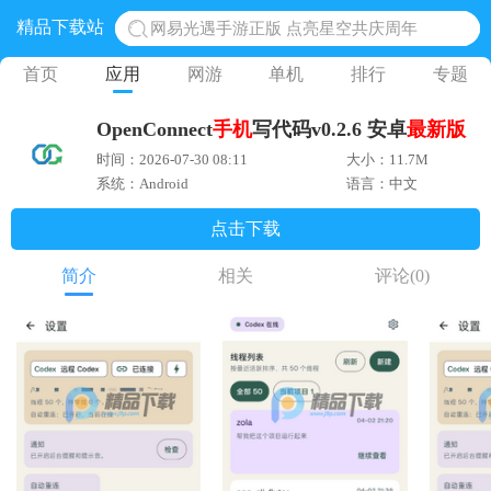
精品下载站
网易光遇手游正版 点亮星空共庆周年
黎明觉醒生机腾讯正版 黎明觉醒生机国际服
首页
应用
网游
单机
排行
专题
蛋仔派对下载 蛋仔派对体验服
OpenConnect
手机
写代码v0.2.6 安卓
最新版
奥特曼王者传奇 正版奥特曼游戏
时间：2026-07-30 08:11
大小：11.7M
地铁跑酷体验服国际服 地铁跑酷体验服版本
系统：Android
语言：中文
点击下载
简介
相关
评论
(0)