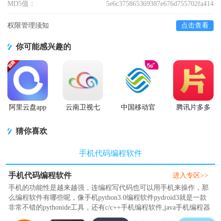
MD5值：
5e6c375865369387e676d755702fa414
权限管理须知
点击查看
你可能感兴趣的
阿里云盘app
云南卫视七
中国移动官
腾讯片多多
官方版
彩云端app
方营业厅
看剧官方正
版app
猜你喜欢
手机代码编程软件
手机代码编程软件
进入专区>>
手机的功能性是越来越强，连编程写代码也可以用手机来操作，那
么编程软件有哪些呢，像手机python3.0编程软件pydroid3就是一款
非常不错的pythonide工具，还有c/c++手机编程软件,java手机编程器
等是不错的工具，精品下..