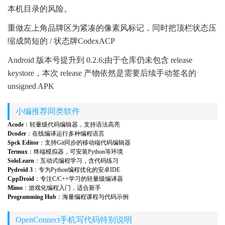
本机目录的风险。
重做左上角品牌区为紧凑的像素风标记，同时把顶栏状态压
缩成简短的 / 状态牌CodexACP
Android 版本号提升到 0.2.6;由于仓库仍未包含 release
keystore，本次 release 产物依然是需要后续手动签名的
unsigned APK
小编推荐同类软件
Acode
：轻量级代码编辑器，支持语法高亮
Dcoder
：在线编译运行多种编程语言
Spck Editor
：支持Git同步的移动端代码编辑器
Termux
：终端模拟器，可安装Python等环境
SoloLearn
：互动式编程学习，含代码练习
Pydroid 3
：专为Python编程优化的安卓IDE
CppDroid
：专注C/C++学习的轻量级编译器
Mimo
：游戏化编程入门，适合新手
Programming Hub
：海量编程课程与代码示例
OpenConnect手机写代码特别说明