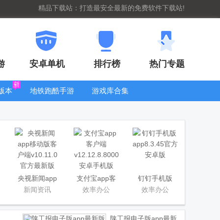
精品下载站：打造最安全最新的免费软件下载站!
游
安卓单机
排行榜
热门专题
版本
地铁跑酷手游
游戏库合集
大全
WIFI密码查
看器
央视新闻app
支付宝app客
钉钉手机版
移动版客户端
户端
app
新闻资讯
效率办公
效率办公
陕工报电子版app最新