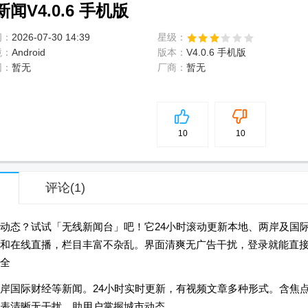
V4.0.6 手机版
间：
2026-07-30 14:39
星级：
境：
Android
版本：
V4.0.6 手机版
网：
暂无
厂商：
暂无
5
分
10
10
评论
(1)
动态？试试「无线新闻台」吧！它24小时滚动更新本地、两岸及国
和在线直播，栏目丰富不杂乱。界面清爽无广告干扰，登录就能直
全
岸国际财经等新闻。24小时实时更新，有视频文章多种形式。含焦
表清晰无干扰，助用户掌握城市动态。