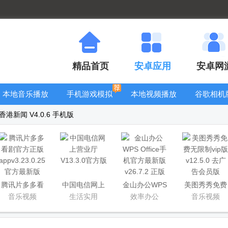
精品首页
安卓应用
安卓网
本地音乐播放
手机游戏模拟
本地视频播放
谷歌相机
器
器安卓版合集
器
大全
港新闻 V4.0.6 手机版
腾讯片多多看
中国电信网上
金山办公WPS
美图秀秀免费
剧官方正版
营业厅
Office手机官
无限制vip版
音乐视频
生活实用
效率办公
音乐视频
app
方最新版