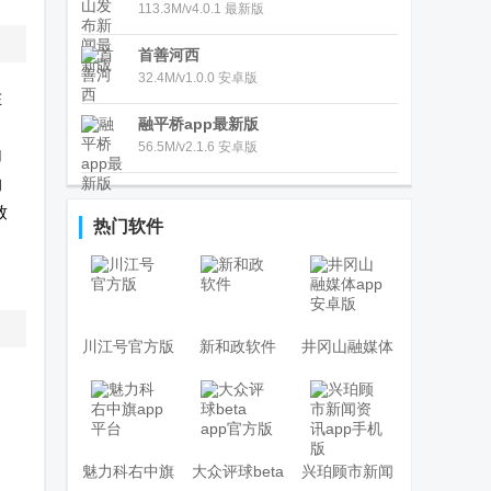
113.3M/v4.0.1 最新版
首善河西
32.4M/v1.0.0 安卓版
在
融平桥app最新版
56.5M/v2.1.6 安卓版
加
的
致
热门软件
川江号官方版
新和政软件
井冈山融媒体
app安卓版
魅力科右中旗
大众评球beta
兴珀顾市新闻