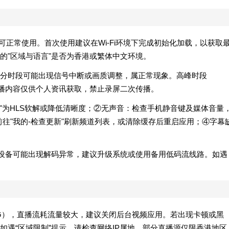
本方可正常使用。首次使用建议在Wi-Fi环境下完成初始化加载，以获取
的"区域与语言"是否为香港或繁体中文环境。
分时段可能出现信号中断或画质调整，属正常现象。高峰时段
冲。直播内容仅供个人资讯获取，禁止录屏二次传播。
码"为HLS软解或降低清晰度；②无声音：检查手机静音键及媒体音量
前往"我的-检查更新"刷新频道列表，或清除缓存后重启应用；④字幕
S 14以下设备可能出现解码异常，建议升级系统或使用备用低码流线路。如遇
/5G），直播流耗流量较大，建议关闭后台视频应用。若出现卡顿或黑
遇“区域限制”提示，请检查网络IP属地，部分直播源仅限香港地区