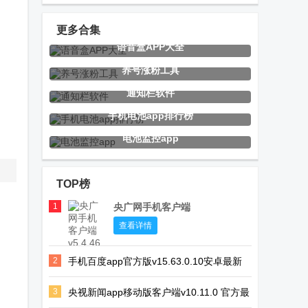
app平台
app官方版
资讯app手机
版
更多合集
语音盒APP大全
大美东丰手机
智慧林西融媒
云上巩义官方
养号涨粉工具
客户端
app安卓版
版
通知栏软件
手机电池app排行榜
电池监控app
煎饼云音乐
123云盘无限
油桃TV电视盒
app手表版
制版
子
TOP榜
1
央广网手机客户端
酷我音乐时代
大疆虚拟飞行
珠江兄弟TV电
查看详情
apk最新版
模拟器安卓版
视直播
2
手机百度app官方版v15.63.0.10安卓最新
(DJI
版
Simulator)
3
央视新闻app移动版客户端v10.11.0 官方最
即刻电视TV版
油桃TV火狐版
Grok AI软件
新版