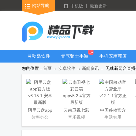
网站导航
手机版
|
最新更新
灵动岛软件
元气骑士手游
手机应用商店
大全
您的位置：
首页
→
安卓软件
→
新闻资讯
→ 无线新闻台直播香
阿里云盘app
云南卫视七彩
中国移动官方
官方版
云端app
营业厅
效率办公
音乐视频
生活实用