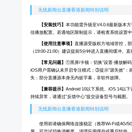
无线新闻台直播香港新闻特别说明
【安装技巧】
本功能需升级至V4.0.6最新版
佳播放配置。若遇地区限制提示，请检查系统设置中
【使用注意事项】
直播源受版权方地域管控，部
（19:00-21:00）建议提前5分钟进入直播间缓
【常见问题】
①黑屏/卡顿：切换"设置-播放解
iOS用户需确认未开启专注模式；③提示"源失效"：
失：部分直播源本身无内嵌字幕，非软件故障。
【兼容提示】
Android 10以下系统、iO
持续异常，请通过"反馈中心"提交设备型号与截图。
无线新闻台直播香港新闻特别说明
使用前请确保网络连接稳定（推荐Wi-Fi或4G
屏，可尝试切换清晰度、清理应用缓存或重启软件。如