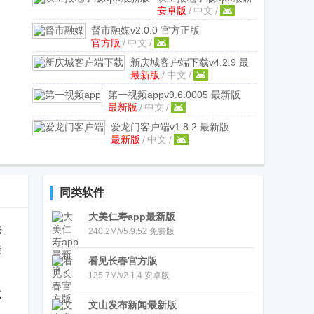
安卓版
/
中文
/
版
v1.2.6 安卓版
督市融媒
v2.0.0 官方正版
官方版
/
中文
/
新庆城客户端下载
v4.2.9 最
最新版
/
中文
/
新版
第一视频app
v9.6.0005 最新版
最新版
/
中文
/
爱龙门客户端
v1.8.2 最新版
最新版
/
中文
/
同类软件
大美仁寿app最新版
际
240.2M/v5.9.52 免费版
接
看见长春官方版
135.7M/v2.1.4 安卓版
点
文山发布新闻最新版