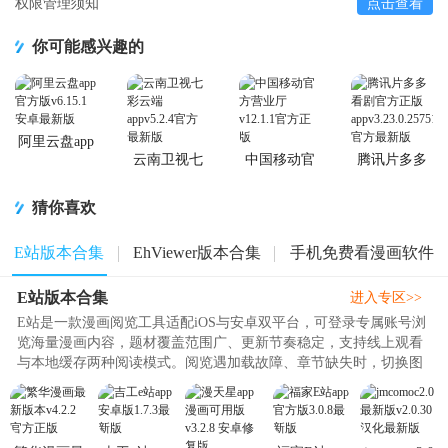
权限管理须知
点击查看
你可能感兴趣的
阿里云盘app
官方版
云南卫视七
中国移动官
腾讯片多多
彩云端app
方营业厅
看剧官方正
版app
猜你喜欢
E站版本合集
EhViewer版本合集
手机免费看漫画软件
E站版本合集
进入专区>>
E站是一款漫画阅览工具适配iOS与安卓双平台，可登录专属账号浏
览海量漫画内容，题材覆盖范围广、更新节奏稳定，支持线上观看
与本地缓存两种阅读模式。阅览遇加载故障、章节缺失时，切换图
源站点即可快速修复，全部漫..