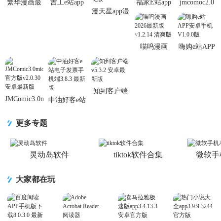
繁华漫画最
吉工e站app
福家E站app
jmcomoc2.0
漫天星app漫
新版本
安卓版1.7.3
官方版3.0.8
最新版
画可用版
v4.2.2 官方
最新版
最新版
v2.0.30 汉化
v3.2.8 安卓
正版
最新版
修复版
喵呜漫画
嗨购e站APP
2026最新版
安卓手机
v1.2.14 清爽
V1.0.0版
版
知到客户端
JMComic3.0mic
中油好客e站
v5.3.2 安卓
官方版
电子发票手
最新版
v2.0.30 安卓
机端3.8.3 最
更多专题
最新版
新版
灵动岛软件
tiktok软件合集
微软手
大家都在玩