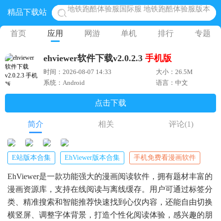
精品下载站
网易光遇手游正版 点亮星空共庆周年
黎明觉醒生机腾讯正版 黎明觉醒生机国际服
首页
应用
网游
单机
排行
专题
蛋仔派对下载 蛋仔派对体验服
ehviewer软件下载v2.0.2.3
手机版
奥特曼王者传奇 正版奥特曼游戏
时间：2026-08-07 14:33
大小：26.5M
地铁跑酷体验服国际服 地铁跑酷体验服版本
系统：Android
语言：中文
点击下载
简介
相关
评论
(1)
E站版本合集
EhViewer版本合集
手机免费看漫画软件
EhViewer是一款功能强大的漫画阅读软件，拥有题材丰富的
漫画资源库，支持在线阅读与离线缓存。用户可通过标签分
类、精准搜索和智能推荐快速找到心仪内容，还能自由切换
横竖屏、调整字体背景，打造个性化阅读体验，感兴趣的朋