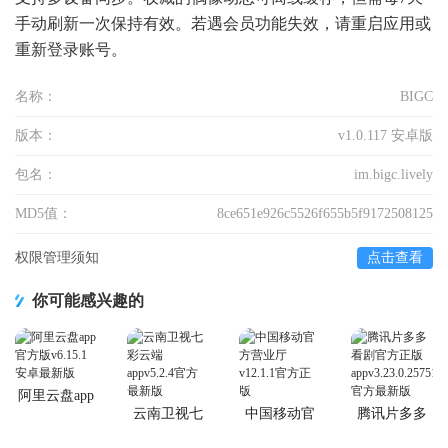
手动刷新一次保持有效。若遇会员功能失效，请重启应用或
重新登录账号。
名称：
BIGC
版本：
v1.0.117 安卓版
包名：
im.bigc.lively
MD5值：
8ce651e926c5526f655b5f9172508125
权限管理须知
点击查看
你可能感兴趣的
阿里云盘app
官方版
云南卫视七
中国移动官
腾讯片多多
彩云端app
方营业厅
看剧官方正
版app