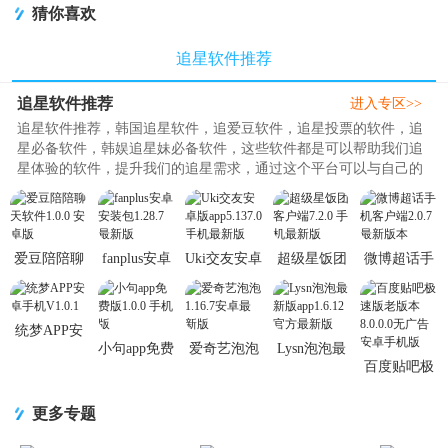
猜你喜欢
追星软件推荐
追星软件推荐
进入专区>>
追星软件推荐，韩国追星软件，追爱豆软件，追星投票的软件，追
星必备软件，韩娱追星妹必备软件，这些软件都是可以帮助我们追
星体验的软件，提升我们的追星需求，通过这个平台可以与自己的
爱豆进行聊天和对话，操作方..
爱豆陪陪聊
fanplus安卓
Uki交友安卓
超级星饭团
微博超话手
天软件1.0.0
安装包
版app5.137.0
客户端7.2.0
机客户端
安卓版
1.28.7 最新
手机最新版
手机最新版
2.0.7 最新版
版
本
统梦APP安
小句app免费
爱奇艺泡泡
Lysn泡泡最
卓手机
百度贴吧极
版1.0.0 手机
1.16.7安卓
新版
V1.0.1
速版老版本
版
最新版
app1.6.12 官
8.0.0.0无广
方最新版
更多专题
告安卓手机