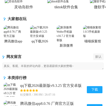
灵动岛软件
tiktok软件合集
微软手
大家都在玩
腾讯微信app
qq下载2026
喵喵探案馆
最新版
新浪微博
Weibo手机版
网友留言
默认
本类排行榜
qq下载2026最新版v9.3.25 官方安卓版
下载
社交聊天 / 390.9M / 26-07-16
腾讯微信app8.0.76 厂商官方正版