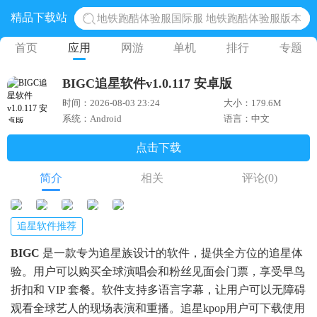
精品下载站
网易光遇手游正版 点亮星空共庆周年
黎明觉醒生机腾讯正版 黎明觉醒生机国际服
首页
应用
网游
单机
排行
专题
蛋仔派对下载 蛋仔派对体验服
BIGC追星软件v1.0.117 安卓版
奥特曼王者传奇 正版奥特曼游戏
时间：2026-08-03 23:24
大小：179.6M
系统：Android
语言：中文
点击下载
简介
相关
评论
(0)
追星软件推荐
BIGC
是一款专为追星族设计的软件，提供全方位的追星体
验。用户可以购买全球演唱会和粉丝见面会门票，享受早鸟
折扣和 VIP 套餐。软件支持多语言字幕，让用户可以无障碍
观看全球艺人的现场表演和重播。追星kpop用户可下载使用