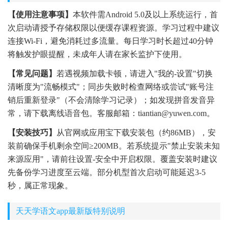
【使用注意事项】
本软件需Android 5.0及以上系统运行，首
次启动请授予存储权限以便缓存课程资源。学习过程中建议
连接Wi-Fi，避免消耗过多流量。每日学习时长超过40分钟
将触发护眼提醒，未成年人请在家长监护下使用。
【常见问题】
若遇视频加载卡顿，请进入"我的-设置"切换
清晰度为"流畅模式"；同步失败时检查网络或尝试"账号注
销后重新登录"（不会清除学习记录）；如发现拼音发音异
常，请下载离线语音包。客服邮箱：tiantian@yuwen.com。
【安装技巧】
从官网或应用宝下载安装包（约86MB），安
装前确保手机剩余空间≥200MB。若系统提示"禁止安装未知
来源应用"，请前往设置-安全中开启权限。覆盖安装时建议
先备份学习进度至云端。部分机型首次启动可能延迟3-5
秒，属正常现象。
天天学语文app最新版特别说明