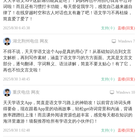
天天学语文APP这默诵功能真是绝了！妈妈再也不用担心我背不过诗
词啦！而且还有习惯打卡功能，每天督促我学习，感觉自己越来越自
律了！在线穿越时空和古人对话也太有趣了吧！语文学习不再枯燥，
简直爱了爱了！
2025/8/30 6:45:38
支持
(
0
)
盖楼(回复)
湖北荆州电信 网友
Windows 7
不得不说，天天学语文这个App是真的用心了！从基础知识点到文言
文解析，再到写作素材，涵盖了语文学习的方方面面。尤其是文言文
部分，逐句翻译、字词释义、语法讲解，简直不要太贴心！有了它，
再也不怕文言文啦！
2025/8/30 3:48:45
支持
(
0
)
盖楼(回复)
重庆电信 网友
Windows 10
天天学语文App，简直是语文学习路上的神助攻！以前背古诗词头疼
得要命，现在跟着App里的动画故事，轻松get诗词背景和内涵，背诵
效率蹭蹭往上涨！而且课外阅读资源也超丰富，感觉每天都在知识的
海洋里遨游！墙裂推荐给所有学语文的小伙伴们！
2025/8/30 1:02:48
支持
(
0
)
盖楼(回复)