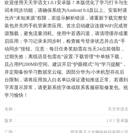
欢迎使用天天学语文1.0.1安卓版！本版优化了学习打卡与生
词本同步功能，请确保系统为Android 8.0及以上。安装时请
允许“未知来源”权限，若提示解析错误，请重新下载完整安
装包并关闭手机管家类应用。首次启动建议连接WiFi完成资
源预载，避免流量消耗。使用中若遇闪退，请清理缓存或重
启应用；学习记录未同步时，检查账号登录状态并点击“手
动同步”按钮。注意：每日任务奖励需在当天24点前领取，
过期失效；离线语音包需在“设置-下载管理”中单独下载，
且占用约200MB空间。建议开启“护眼模式”与“学习提醒”，
并定期备份学习数据至云端。因部分华为/小米机型存在后
台限制，请将应用加入白名单以保证通知推送正常。若遇到
字库显示异常，请更新系统字体或联系客服获取修复包。祝
学习愉快！
名称：
天天学语文
版本：
1.0.1 安卓版
厂商：
西安量子之光网络科技有限公司