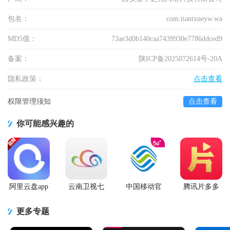
包名：
com.tiantxueyw.wa
MD5值：
73ae3d0b140caa7439930e7786ddced9
备案：
陕ICP备2025072614号-20A
隐私政策：
点击查看
权限管理须知
点击查看
你可能感兴趣的
阿里云盘app
云南卫视七
中国移动官
腾讯片多多
官方版
彩云端app
方营业厅
看剧官方正
版app
更多专题