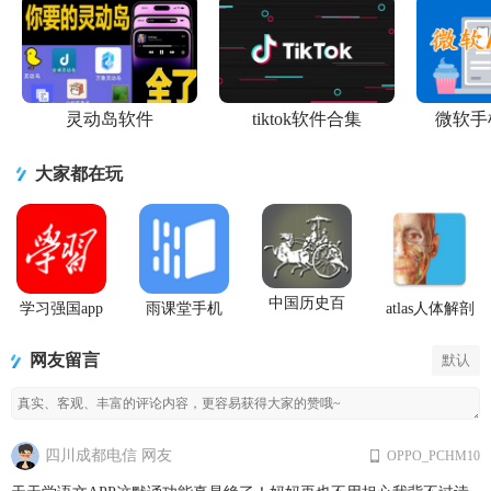
灵动岛软件
tiktok软件合集
微软手
大家都在玩
中国历史百
学习强国app
雨课堂手机
atlas人体解剖
科全书安卓
手机版
app
2026安卓免
最新版
费版
网友留言
默认
四川成都电信 网友
OPPO_PCHM10