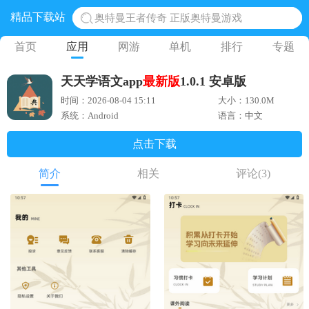
精品下载站
奥特曼王者传奇 正版奥特曼游戏
地铁跑酷体验服国际服 地铁跑酷体验服版本
首页
应用
网游
单机
排行
专题
网易光遇手游正版 点亮星空共庆周年
天天学语文app
最新版
1.0.1 安卓版
黎明觉醒生机腾讯正版 黎明觉醒生机国际服
时间：2026-08-04 15:11
大小：130.0M
蛋仔派对下载 蛋仔派对体验服
系统：Android
语言：中文
点击下载
简介
相关
评论
(3)