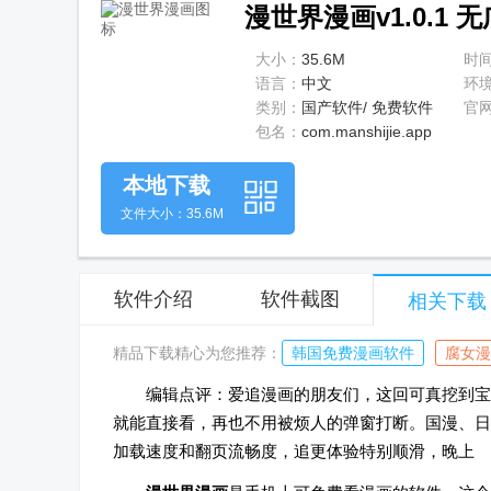
漫世界漫画v1.0.1 
大小：
35.6M
时
语言：
中文
环
类别：
国产软件/ 免费软件
官
包名：
com.manshijie.app
本地下载
文件大小：35.6M
软件介绍
软件截图
相关下载
精品下载精心为您推荐：
韩国免费漫画软件
腐女漫
编辑点评：爱追漫画的朋友们，这回可真挖到宝了
就能直接看，再也不用被烦人的弹窗打断。国漫、日
加载速度和翻页流畅度，追更体验特别顺滑，晚上