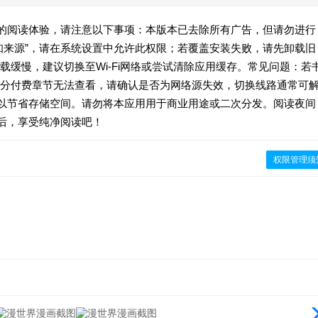
保您的阅读体验，请注意以下事项：本版本已去除所有广告，但请勿进行
知来源”，请在系统设置中允许此权限；若覆盖安装失败，请先卸载旧
缓慢，建议切换至Wi-Fi网络或尝试清除应用缓存。常见问题：若
分付费章节无法查看，请确认是否为网络源失效，切换线路通常可
式以节省存储空间。请勿将本应用用于商业用途或二次分发。阅读夜间
最后，享受纯净阅读吧！
权限管理须