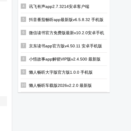
阅读器
(TTS Server)
净版共存版
4
讯飞有声app2.7.3214安卓客户端
5
抖音番茄畅听app最新版v6.5.8.32 手机版
6
微信读书官方免费版最新v10.2.0安卓手机
版
7
京东读书app官方版v4.50.11 安卓手机版
8
小悟故事app解锁VIP版v2.4.500 最新版
9
懒人畅听大字版官方版1.0.0 手机版
10
懒人畅听车载版2026v2.2.0 最新版