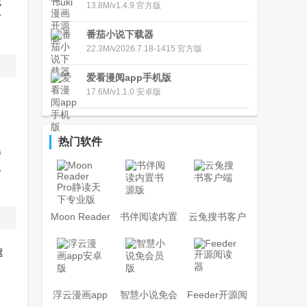
观
13.8M/v1.4.9 官方版
可
番茄小说下载器
22.3M/v2026.7.18-1415 官方版
爱看漫阅app手机版
17.6M/v1.1.0 安卓版
们
热门软件
持
一
Moon Reader
书伴阅读内置
云兔搜书客户
Pro静读天下
书源版
端
速
专业版
浮云漫画app
智慧小说免会
Feeder开源阅