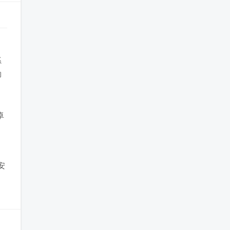
系
的
卓
安