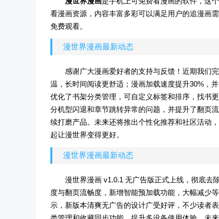
漫世界漫画
是手机上可免费看漫画的软件，这个
看漫画资源，内容丰富多彩可以满足用户的追漫画需
免费观看。
漫世界漫画最新动态
感谢广大漫画爱好者的支持与反馈！近期我们完
温，长时间阅读更舒适；漫画加载速度提升30%，
优化了书架分类管理，可自定义标签和排序，找书更
分机型闪退和章节跳转异常的问题，并提升了翻页流
续打磨产品。未来还将推出个性化推荐和社区活动，
起让漫世界变得更好。
漫世界漫画最新动态
漫世界漫画 v1.0.1 无广告版正式上线，
度与翻页流畅度，新增智能预加载功能，大幅减少等
示，新版本清爽无广告的设计广受好评，不少读者表
类管理和收藏同步功能，提升多设备使用体验。未来