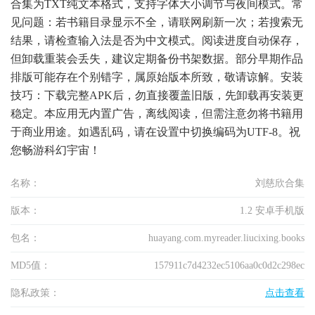
合集为TXT纯文本格式，支持字体大小调节与夜间模式。常
见问题：若书籍目录显示不全，请联网刷新一次；若搜索无
结果，请检查输入法是否为中文模式。阅读进度自动保存，
但卸载重装会丢失，建议定期备份书架数据。部分早期作品
排版可能存在个别错字，属原始版本所致，敬请谅解。安装
技巧：下载完整APK后，勿直接覆盖旧版，先卸载再安装更
稳定。本应用无内置广告，离线阅读，但需注意勿将书籍用
于商业用途。如遇乱码，请在设置中切换编码为UTF-8。祝
您畅游科幻宇宙！
名称：
刘慈欣合集
版本：
1.2 安卓手机版
包名：
huayang.com.myreader.liucixing.books
MD5值：
157911c7d4232ec5106aa0c0d2c298ec
隐私政策：
点击查看