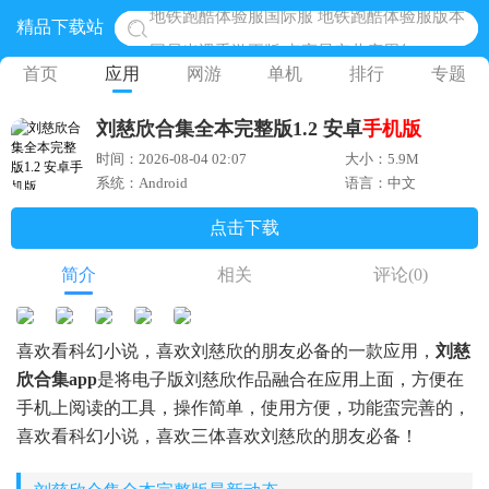
精品下载站
网易光遇手游正版 点亮星空共庆周年
黎明觉醒生机腾讯正版 黎明觉醒生机国际服
首页
应用
网游
单机
排行
专题
蛋仔派对下载 蛋仔派对体验服
刘慈欣合集全本完整版1.2 安卓
手机版
奥特曼王者传奇 正版奥特曼游戏
时间：2026-08-04 02:07
大小：5.9M
地铁跑酷体验服国际服 地铁跑酷体验服版本
系统：Android
语言：中文
点击下载
简介
相关
评论
(0)
喜欢看科幻小说，喜欢刘慈欣的朋友必备的一款应用，
刘慈
欣合集app
是将电子版刘慈欣作品融合在应用上面，方便在
手机上阅读的工具，操作简单，使用方便，功能蛮完善的，
喜欢看科幻小说，喜欢三体喜欢刘慈欣的朋友必备！