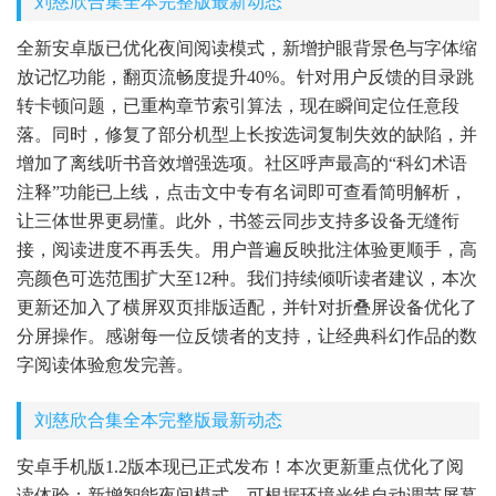
刘慈欣合集全本完整版最新动态
全新安卓版已优化夜间阅读模式，新增护眼背景色与字体缩
放记忆功能，翻页流畅度提升40%。针对用户反馈的目录跳
转卡顿问题，已重构章节索引算法，现在瞬间定位任意段
落。同时，修复了部分机型上长按选词复制失效的缺陷，并
增加了离线听书音效增强选项。社区呼声最高的“科幻术语
注释”功能已上线，点击文中专有名词即可查看简明解析，
让三体世界更易懂。此外，书签云同步支持多设备无缝衔
接，阅读进度不再丢失。用户普遍反映批注体验更顺手，高
亮颜色可选范围扩大至12种。我们持续倾听读者建议，本次
更新还加入了横屏双页排版适配，并针对折叠屏设备优化了
分屏操作。感谢每一位反馈者的支持，让经典科幻作品的数
字阅读体验愈发完善。
刘慈欣合集全本完整版最新动态
安卓手机版1.2版本现已正式发布！本次更新重点优化了阅
读体验：新增智能夜间模式，可根据环境光线自动调节屏幕