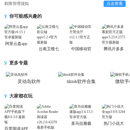
权限管理须知
点击查看
你可能感兴趣的
阿里云盘app
官方版
云南卫视七
中国移动官
腾讯片多多
彩云端app
方营业厅
看剧官方正
版app
更多专题
灵动岛软件
tiktok软件合集
微软手
大家都在玩
喜马拉雅极
热门小说大
速版app
全app
百度阅读APP