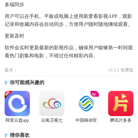
多端同步
用户可以在手机、平板或电脑上使用新爱看影视APP，观影
记录和收藏内容会自动同步，方便用户随时随地继续观看。
更新及时
软件会实时更新最新的影视作品，确保用户能够第一时间观
看热门剧集和电影，不错过任何精彩内容。
版本：
v5.3.2 免费版
你可能感兴趣的
阿里云盘app
云南卫视七
中国移动官
腾讯片多多
官方版
彩云端app
方营业厅
看剧官方正
版app
猜你喜欢