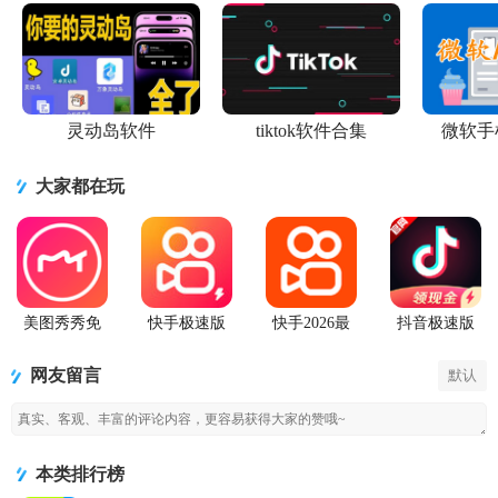
灵动岛软件
tiktok软件合集
微软手
大家都在玩
美图秀秀免
快手极速版
快手2026最
抖音极速版
费无限制vip
2026最新版
新版官方正
app正版
版
版
网友留言
默认
本类排行榜