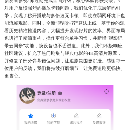
新爱看影视app近期完成全面升级，核心体验再获突破。针
对用户反馈强烈的播放卡顿问题，我们优化了底层解码引
擎，实现了秒开播放与多倍速无卡顿，即使在弱网环境下也
能流畅观影。同时，全新“智能推荐”算法上线，基于你的观
看历史精准推送内容，大幅提升发现好片的效率。界面布局
也进行了精简重构，操作更符合单手习惯，并新增“观影记
录云同步”功能，换设备也不丢进度。此外，我们积极响应
社区建议，扩充了热门剧集与经典电影的4K高清片源库，
并修复了部分弹幕错位问题，让追剧氛围更沉浸。感谢每一
位用户的反馈，我们将持续打磨细节，让免费追剧更畅快、
更省心。