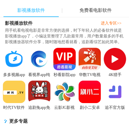
影视播放软件
免费看电影软件
影视播放软件
进入专区>>
用手机看电视电影是非常方便的选择，时下年轻人的必备软件就是
影视播放app了，小编这里整理了几款最常用，用户数量最多的手机
影视播放器软件分享，随时随地想看就看，追剧看综艺如此简单。
比如腾讯视频（TencentVide..
多多视频app
看视界app纯
秒看影院app
华数TV电视
4K猎手
全新版本
净版1.0.3 最
手机版v1.1
端
APPv7.6.01
v1.0.5 安卓
新版
最新版
v6.1.1.4TV
安卓版
手机版
版
时代TV软件
追剧兔app免
云影JG影视
剧小二安卓
追不官方版
安卓版
费版v2.1.6
app免广告版
版v1.4.0最
v4.0.804最
v1.0.0最新
最新无广告
v2.0 最新版
新版
新版
更多专题
版
安卓版