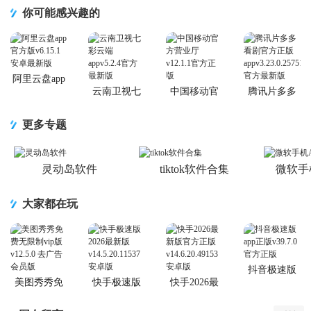
你可能感兴趣的
阿里云盘app
官方版
云南卫视七
中国移动官
腾讯片多多
彩云端app
方营业厅
看剧官方正
版app
更多专题
灵动岛软件
tiktok软件合集
微软手
大家都在玩
抖音极速版
app正版
美图秀秀免
快手极速版
快手2026最
费无限制vip
2026最新版
新版官方正
版
版