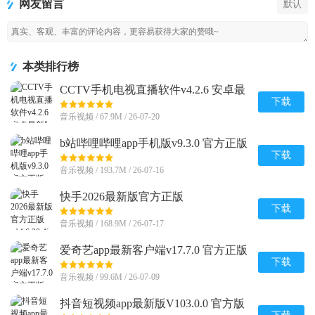
网友留言
默认
本类排行榜
CCTV手机电视直播软件v4.2.6 安卓最
新版
下载
音乐视频 / 67.9M / 26-07-20
b站哔哩哔哩app手机版v9.3.0 官方正版
下载
音乐视频 / 193.7M / 26-07-16
快手2026最新版官方正版
v14.6.20.49153 安卓版
下载
音乐视频 / 168.9M / 26-07-17
爱奇艺app最新客户端v17.7.0 官方正版
下载
音乐视频 / 99.6M / 26-07-09
抖音短视频app最新版V103.0.0 官方版