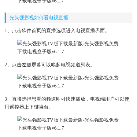
光头强影视如何看电视直播
1、点击软件首页的直播选项进入电视直播界面。
2、点击左侧屏幕可以唤起电视频道列表。
3、直接选择想看的频道即可快速播放，电视端用户可以使
用遥控器上下键换台。