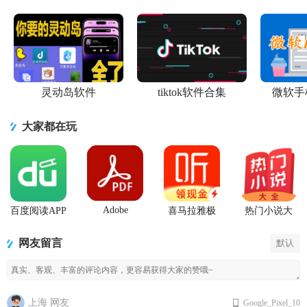
灵动岛软件
tiktok软件合集
微软手
大家都在玩
Adobe
百度阅读APP
喜马拉雅极
热门小说大
Acrobat
手机版下载
速版app
全app
Reader阅读器
网友留言
默认
上海 网友
Google_Pixel_10