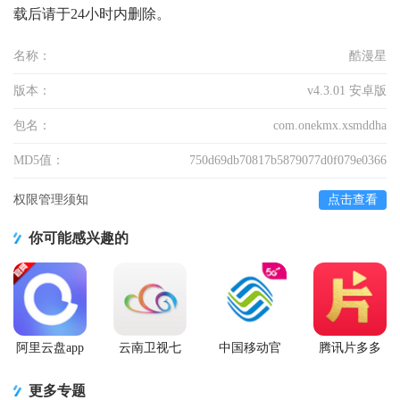
载后请于24小时内删除。
名称：
酷漫星
版本：
v4.3.01 安卓版
包名：
com.onekmx.xsmddha
MD5值：
750d69db70817b5879077d0f079e0366
权限管理须知
点击查看
你可能感兴趣的
阿里云盘app
云南卫视七
中国移动官
腾讯片多多
官方版
彩云端app
方营业厅
看剧官方正
版app
更多专题