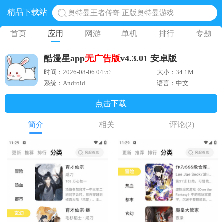
精品下载站
奥特曼王者传奇 正版奥特曼游戏
地铁跑酷体验服国际服 地铁跑酷体验服版本
首页
应用
网游
单机
排行
专题
网易光遇手游正版 点亮星空共庆周年
酷漫星app
无广告版
v4.3.01 安卓版
黎明觉醒生机腾讯正版 黎明觉醒生机国际服
时间：2026-08-06 04:53
大小：34.1M
蛋仔派对下载 蛋仔派对体验服
系统：Android
语言：中文
点击下载
简介
相关
评论
(2)