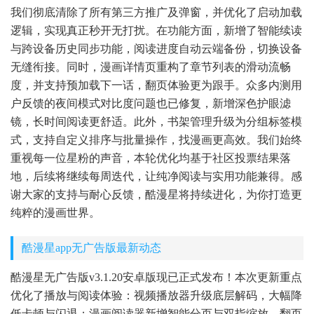
我们彻底清除了所有第三方推广及弹窗，并优化了启动加载
逻辑，实现真正秒开无打扰。在功能方面，新增了智能续读
与跨设备历史同步功能，阅读进度自动云端备份，切换设备
无缝衔接。同时，漫画详情页重构了章节列表的滑动流畅
度，并支持预加载下一话，翻页体验更为跟手。众多内测用
户反馈的夜间模式对比度问题也已修复，新增深色护眼滤
镜，长时间阅读更舒适。此外，书架管理升级为分组标签模
式，支持自定义排序与批量操作，找漫画更高效。我们始终
重视每一位星粉的声音，本轮优化均基于社区投票结果落
地，后续将继续每周迭代，让纯净阅读与实用功能兼得。感
谢大家的支持与耐心反馈，酷漫星将持续进化，为你打造更
纯粹的漫画世界。
酷漫星app无广告版最新动态
酷漫星无广告版v3.1.20安卓版现已正式发布！本次更新重点
优化了播放与阅读体验：视频播放器升级底层解码，大幅降
低卡顿与闪退；漫画阅读器新增智能分页与双指缩放，翻页