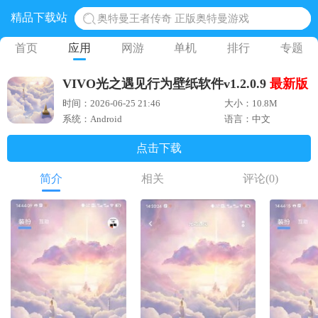
精品下载站
奥特曼王者传奇 正版奥特曼游戏
地铁跑酷体验服国际服 地铁跑酷体验服版本
首页
应用
网游
单机
排行
专题
网易光遇手游正版 点亮星空共庆周年
VIVO光之遇见行为壁纸软件v1.2.0.9
最新版
黎明觉醒生机腾讯正版 黎明觉醒生机国际服
时间：2026-06-25 21:46
大小：10.8M
蛋仔派对下载 蛋仔派对体验服
系统：Android
语言：中文
点击下载
简介
相关
评论
(0)