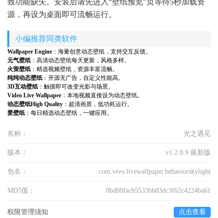
致功能缺失。安装后请先进入“壁纸预览”页等待5秒加载资
源，再设为桌面即可流畅运行。
小编推荐同类软件
Wallpaper Engine
：海量创意动态壁纸，支持交互反馈。
元气壁纸
：高清动态壁纸每天更新，风格多样。
火萤壁纸
：精选视频壁纸，资源丰富流畅。
纯纯动态壁纸
：开源无广告，自定义性能高。
3D互动壁纸
：触摸即可改变光影与场景。
Video Live Wallpaper
：本地视频直接设为动态壁纸。
动态壁纸High Quality
：超清画质，低功耗运行。
爱壁纸
：每日精选动态壁纸，一键应用。
名称：
光之遇见
版本：
v1.2.0.9 最新版
包名：
com.vivo.livewallpaper.behaviorskylight
MD5值：
8bd80facb5533bb83dc3f62c4224ba61
权限管理须知
点击查看