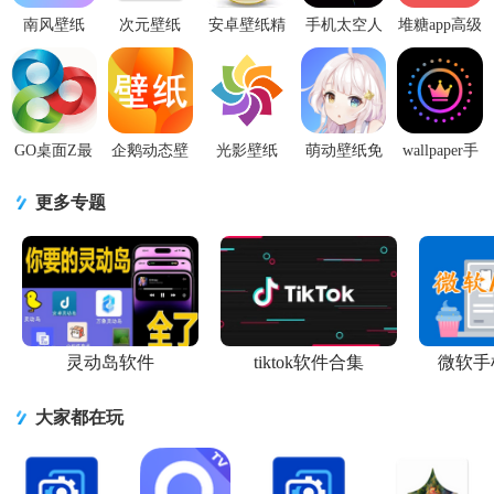
南风壁纸
次元壁纸
安卓壁纸精
手机太空人
堆糖app高级
1.2.2安卓最
2026高级版
简清爽版
动态壁纸原
专业版
新版
2.5.1 去广告
5.15.32 去广
图高清无水
v8.19.1纯净
推荐精简VI
告版
印免费版
无限制版
GO桌面Z最
企鹅动态壁
光影壁纸
萌动壁纸免
wallpaper手
新版v3.42
纸APP安卓
app1.0.1最新
费版1.1.6安
机壁纸2.2
安卓专业版
手机官方最
版
卓绿化版
安卓最新版
更多专题
新版V1.0
灵动岛软件
tiktok软件合集
微软手
大家都在玩