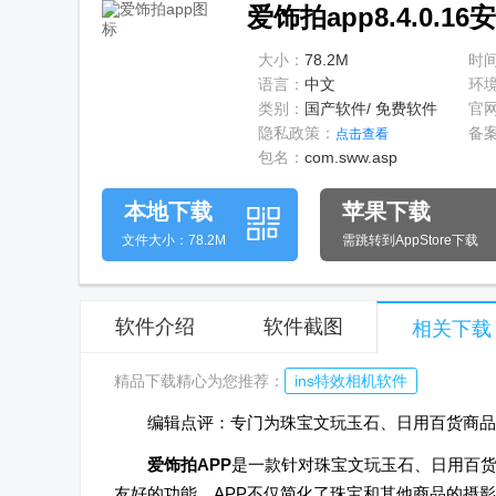
爱饰拍app8.4.0.16
大小：
78.2M
时
语言：
中文
环
类别：
国产软件/ 免费软件
官
隐私政策：
备
点击查看
包名：
com.sww.asp
本地下载
苹果下载
文件大小：78.2M
需跳转到AppStore下载
软件介绍
软件截图
相关下载
精品下载精心为您推荐：
ins特效相机软件
编辑点评：专门为珠宝文玩玉石、日用百货商品
爱饰拍APP
是一款针对珠宝文玩玉石、日用百
友好的功能。APP不仅简化了珠宝和其他商品的摄