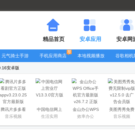
精品首页
安卓应用
安卓网
元气骑士手游
手机应用商店
本地视频播放
谷歌相机
大全
器
大全
0.16安卓版
腾讯片多多看
中国电信网上
金山办公WPS
美图秀秀免费
剧官方正版
营业厅
Office手机官
无限制vip版
音乐视频
生活实用
效率办公
音乐视频
app
方最新版