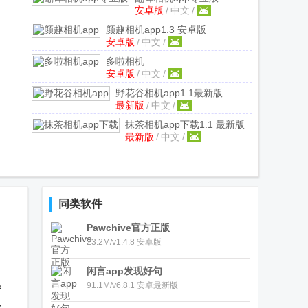
安卓版
/
中文
/
v1.9.5.0 安卓高级版
颜趣相机app
1.3 安卓版
安卓版
/
中文
/
多啦相机
安卓版
/
中文
/
app
1.0.1.2024.0529.1906安卓版
野花谷相机app
1.1最新版
最新版
/
中文
/
抹茶相机app下载
1.1 最新版
最新版
/
中文
/
同类软件
Pawchive官方正版
23.2M/v1.4.8 安卓版
闲言app发现好句
91.1M/v6.8.1 安卓最新版
户
级