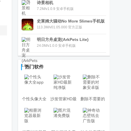
诗景相机
7.2M/v1.0.9 安卓手机版
史莱姆大骚动No More Slimes手机版
113.3M/v01.05.000 官方正版
明日方舟桌宠(ArkPets Lite)
24.0M/v1.0.0 安卓手机版
热门软件
个性头像大全
沙发管家HD最
删除不需要的
app
新纯净版
对象安卓版