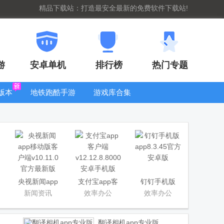
精品下载站：打造最安全最新的免费软件下载站!
游
安卓单机
排行榜
热门专题
版本
地铁跑酷手游
游戏库合集
大全
WIFI密码查
看器
央视新闻app
支付宝app客
钉钉手机版
移动版客户端
户端
app
新闻资讯
效率办公
效率办公
翻译相机app专业版