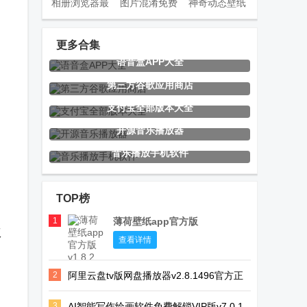
相册浏览器最
图片混淆免费
神奇动态壁纸
新版
版
去广告版
更多合集
语音盒APP大全
MirlKoi图库
民萌app最新
皮皮动态壁纸
第三方谷歌应用商店
app
版
app免费版
支付宝全部版本大全
开源音乐播放器
音乐播放手机软件
灵虎影视app
EMBY安卓
嗅探大师app
最新版
app免费版
最新版
TOP榜
1
薄荷壁纸app官方版
版
绿城集团绿小
玄武TV电视版
乘风TV电视版
查看详情
服app
2
阿里云盘tv版网盘播放器v2.8.1496官方正
版
3
AI智能写作绘画软件免费解锁VIP版v7.0.1