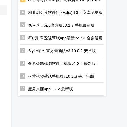
pxvr官方主页
幻路搜索下载
虚拟大师内置
最新版
下载
手机版
rom完整版
4
相册幻灯片软件(pixFolio)3.3.8 安卓免费版
5
像素芝士app官方版v3.2.7 手机最新版
6
壁纸引擎透视壁纸app最新v2.7.4 合集通用
版
7
Styler软件官方最新版v3.10.0.2 安卓版
8
像素蛋糕修图软件手机版v1.3.2 最新版
9
火萤视频壁纸手机版v10.2.3 去广告版
10
魔秀桌面app7.2.2 最新版