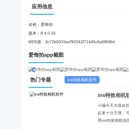
应用信息
名称：
爱饰拍
版本：
8.4.0.16
MD5值：
3c72b0315ecf90342f71445c6a5f846d
爱饰拍app截图
热门专题
ins特效相机软件
ins特效相机
小编今天为喜欢拍
起来十分方便，
用ins特效相机