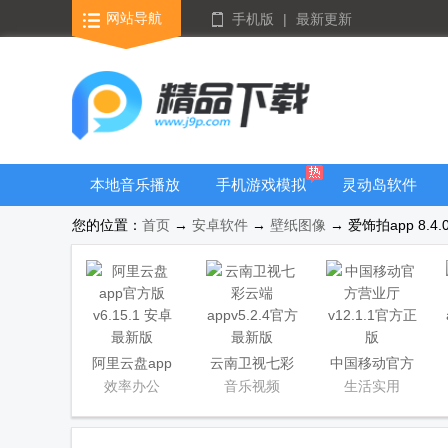
网站导航
手机版
|
最新更新
本地音乐播放
手机游戏模拟
灵动岛软件
器
器安卓版合集
您的位置：
首页
→
安卓软件
→
壁纸图像
→ 爱饰拍app 8.4.
阿里云盘app
云南卫视七彩
中国移动官方
官方版
云端app
营业厅
效率办公
音乐视频
生活实用