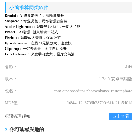
小编推荐同类软件
Remini
：AI修复老照片，清晰度飙升
Snapseed
：专业调色，局部增强超自然
Adobe Lightroom
：智能光影优化，一键大片感
Picsart
：AI增强+创意编辑一站式
Pixelcut
：智能放大去噪，保留细节
Upscale.media
：在线AI无损放大，速度快
Clipdrop
：一键去背景，画质自动提升
Let's Enhance
：深度学习放大，照片变高清
名称：
Aibi
版本：
1.34.0 安卓高级版
包名：
com.aiphotoeditor.photoenhance.restorephoto
MD5值：
fb844a12e3706b28790c3f1e21b5d01d
权限管理须知
点击查看
你可能感兴趣的