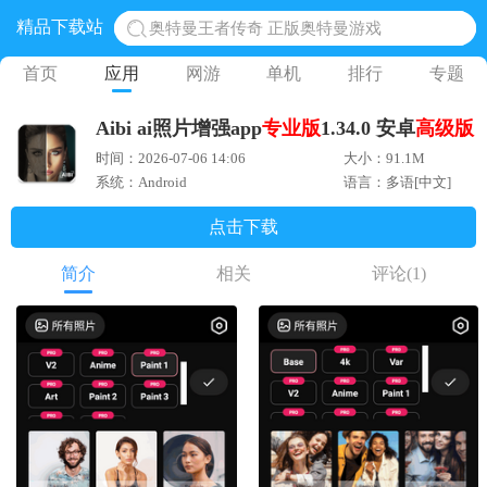
精品下载站
奥特曼王者传奇 正版奥特曼游戏
地铁跑酷体验服国际服 地铁跑酷体验服版本
首页
应用
网游
单机
排行
专题
网易光遇手游正版 点亮星空共庆周年
Aibi ai照片增强app
专业版
1.34.0 安卓
高级版
黎明觉醒生机腾讯正版 黎明觉醒生机国际服
时间：2026-07-06 14:06
大小：91.1M
蛋仔派对下载 蛋仔派对体验服
系统：Android
语言：多语[中文]
点击下载
简介
相关
评论
(1)