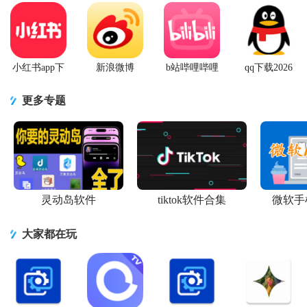
小红书app下
新浪微博
b站哔哩哔哩
qq下载2026
载安装
Weibo手机版
app手机版
最新版
更多专题
灵动岛软件
tiktok软件合集
微软手
大家都在玩