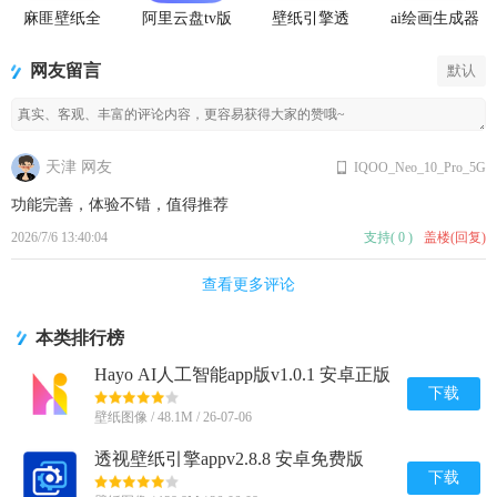
麻匪壁纸全
阿里云盘tv版
壁纸引擎透
ai绘画生成器
透明王者荣
网盘播放器
视壁纸app最
(starryai)
耀
新
网友留言
默认
天津 网友
IQOO_Neo_10_Pro_5G
功能完善，体验不错，值得推荐
2026/7/6 13:40:04
支持
(
0
)
盖楼(回复)
查看更多评论
本类排行榜
Hayo AI人工智能app版v1.0.1 安卓正版
下载
壁纸图像 / 48.1M / 26-07-06
透视壁纸引擎appv2.8.8 安卓免费版
下载