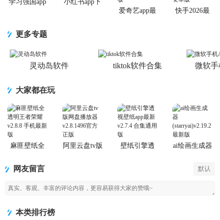
学习强国app
小红书app下
手机版
载安装
爱奇艺app最
快手2026最
新客户端
新版官方正
版
更多专题
灵动岛软件
tiktok软件合集
微软手
大家都在玩
麻匪壁纸全
阿里云盘tv版
壁纸引擎透
ai绘画生成器
透明王者荣
网盘播放器
视壁纸app最
(starryai)
耀
新
网友留言
默认
本类排行榜