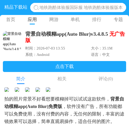
精品下载站
地铁跑酷体验服国际服 地铁跑酷体验服版本
网易光遇手游正版 点亮星空共庆周年
首页
应用
网游
单机
排行
专题
黎明觉醒生机腾讯正版 黎明觉醒生机国际服
背景自动模糊app(Auto Blur)v3.4.8.5
无广告
蛋仔派对下载 蛋仔派对体验服
版
奥特曼王者传奇 正版奥特曼游戏
时间：2026-07-03 13:55
大小：35.1M
系统：Android
语言：中文
点击下载
简介
相关
评论
(0)
拍的照片背景不好看想要模糊掉可以试试这款软件，
背景自
动模糊app(Auto Blur)免费版
，软件没有广告，所有功能都
可以免费使用，没有付费的内容，无任何的限制，丰富的滤
镜效果可以选择，简单直观易操作，适合任何的图片。