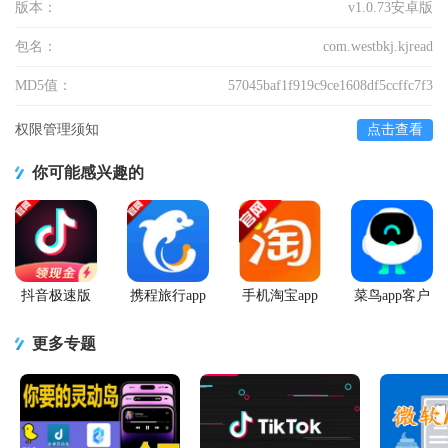
版本：
v1.0.73安卓版
包名：
com.westbkj.kjread
MD5值：
57045baf1f919c9ce1608df5ccffc7f3
权限管理须知
点击查看
你可能感兴趣的
抖音极速版
携程旅行app
手机淘宝app
菜鸟app客户
app正版
手机版
客户端
端
更多专题