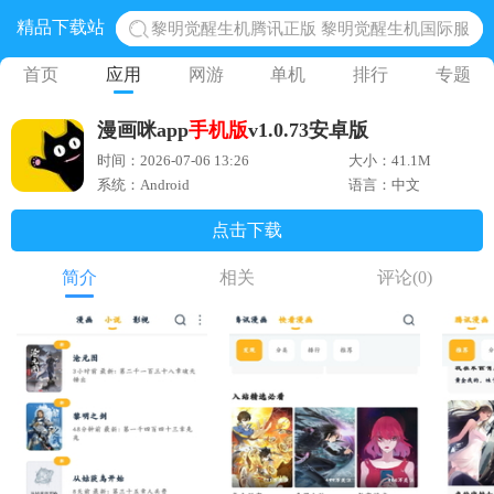
精品下载站
蛋仔派对下载 蛋仔派对体验服
奥特曼王者传奇 正版奥特曼游戏
首页
应用
网游
单机
排行
专题
地铁跑酷体验服国际服 地铁跑酷体验服版本
漫画咪app
手机版
v1.0.73安卓版
网易光遇手游正版 点亮星空共庆周年
时间：2026-07-06 13:26
大小：41.1M
黎明觉醒生机腾讯正版 黎明觉醒生机国际服
系统：Android
语言：中文
点击下载
简介
相关
评论
(0)