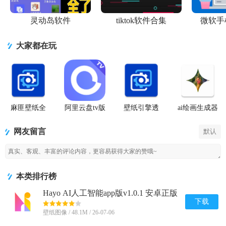
灵动岛软件
tiktok软件合集
微软手
大家都在玩
麻匪壁纸全
阿里云盘tv版
壁纸引擎透
ai绘画生成器
透明王者荣
网盘播放器
视壁纸app最
(starryai)
耀
新
网友留言
默认
本类排行榜
Hayo AI人工智能app版v1.0.1 安卓正版
下载
壁纸图像 / 48.1M / 26-07-06