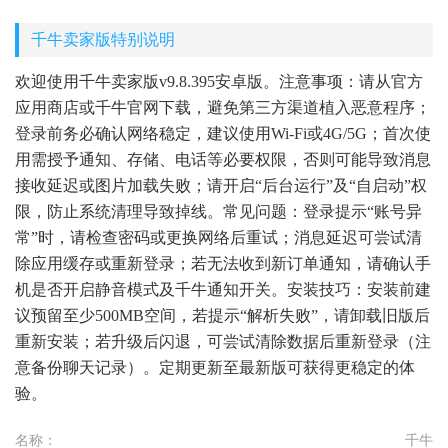
千牛卖家版特别说明
欢迎使用千牛卖家版v9.8.395安卓版。注意事项：请从官方
应用商店或千牛官网下载，避免第三方渠道植入恶意程序；
登录前务必确认网络稳定，建议使用Wi-Fi或4G/5G；首次使
用需授予通知、存储、电话等必要权限，否则可能导致消息
接收延迟或图片加载失败；请开启“后台运行”及“自启动”权
限，防止系统清理导致掉线。常见问题：登录提示“账号异
常”时，请检查密码或更换网络后重试；消息延迟可尝试清
除应用缓存或重新登录；若无法收到新订单通知，请确认手
机是否开启静音模式及千牛通知开关。安装技巧：安装前建
议预留至少500MB空间，若提示“解析失败”，请卸载旧版后
重新安装；若升级后闪退，可尝试清除数据后重新登录（注
意备份聊天记录）。定期更新至最新版可获得更稳定的体
验。
名称：
千牛