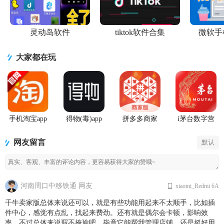
灵动岛软件
tiktok软件合集
微软手
大家都在玩
手机淘宝app
得物(毒)app
拼多多商家
i茅台数字营
客户端
官方版
版手机客户
销APP正版
端最新版
网友留言
默认
河南周口中移铁通 网友
xiaomi_Redmi 6A
千牛卖家版总体来说还可以，就是有些功能用起来不太顺手，比如插
件中心，感觉有点乱，找起来费劲。还有就是偶尔会卡顿，影响效
率。不过总体来说瑕不掩瑜吧，毕竟它能帮我管理店铺，还是挺好用