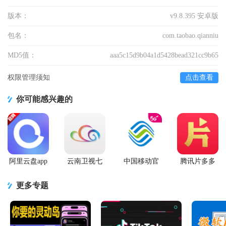
版本：
v9.8.395 安卓版
包名：
com.taobao.qianniu
MD5值：
aaa5c15d9b04a1d5428bead321cc9b65
权限管理须知
点击查看
你可能感兴趣的
阿里云盘app
云南卫视七
中国移动官
腾讯片多多
官方版
彩云端app
方营业厅
看剧官方正
版app
更多专题