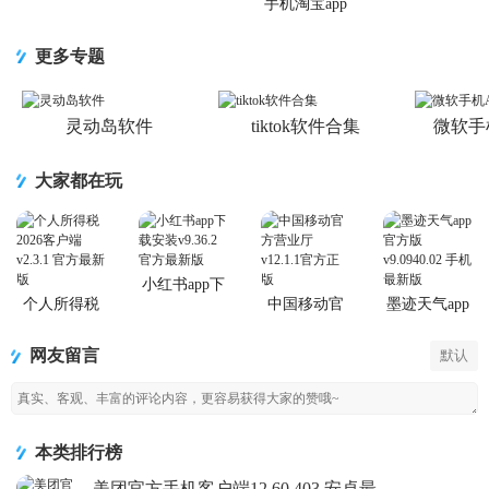
app正版
手机版
端
手机淘宝app
客户端
更多专题
灵动岛软件
tiktok软件合集
微软手
大家都在玩
小红书app下
载安装
个人所得税
中国移动官
墨迹天气app
2026客户端
方营业厅
官方版
网友留言
默认
本类排行榜
美团官方手机客户端12.60.403 安卓最