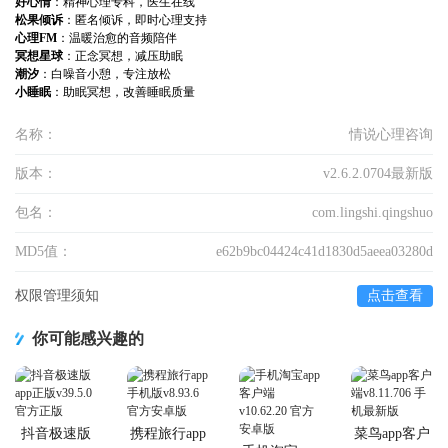
好心情
：精神心理专科，医生在线
松果倾诉
：匿名倾诉，即时心理支持
心理FM
：温暖治愈的音频陪伴
冥想星球
：正念冥想，减压助眠
潮汐
：白噪音小憩，专注放松
小睡眠
：助眠冥想，改善睡眠质量
名称：
情说心理咨询
版本：
v2.6.2.0704最新版
包名：
com.lingshi.qingshuo
MD5值：
e62b9bc04424c41d1830d5aeea03280d
权限管理须知
点击查看
你可能感兴趣的
抖音极速版
携程旅行app
菜鸟app客户