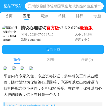
精品下载站
地铁跑酷体验服国际服 地铁跑酷体验服版本
网易光遇手游正版 点亮星空共庆周年
首页
应用
网游
单机
排行
专题
黎明觉醒生机腾讯正版 黎明觉醒生机国际服
情说心理咨询
官方版
v2.6.2.0704
最新版
蛋仔派对下载 蛋仔派对体验服
时间：2026-07-06 17:10
大小：94.6M
奥特曼王者传奇 正版奥特曼游戏
系统：Android
语言：中文
点击下载
简介
相关
评论
(0)
平台内有专家入住，专业资格认证，多年相关工作从业经
验，随时随地为你解答心理困惑，你还可以发出倾诉邀请，
随机匹配六位小伙伴，分担你的感受。在这里，你可以放心
大胆的倾诉，你不在只是一个人！