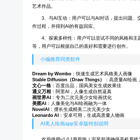
艺术作品。
3、与AI互动：用户可以与AI对话，提出问题
作过程，并得到AI的有益回应。
4、探索多样性：用户可以尝试不同的风格和主
等，用户可以根据自己的喜好和需要进行创作。
小编推荐同类软件
Dream by Wombo
：快速生成艺术风格美人画像
Stable Diffusion（Draw Things）
：高质量AI绘画
文心一格
：百度出品，国风美女生成效果佳
通义万相
：阿里AI，人像生成自然逼真
画世界AI
：专为二次元美少女绘画优化
美图AI
：人像美化与AI绘画融为一体
NovelAI
：擅长生成精美二次元美少女
Leonardo AI
：安卓可用，生成高质量人物画
AI美人绘画app安卓版特别说明
欢迎使用v1.0.1最新版！安装前请确保手机系统为