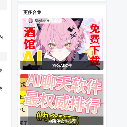
新版
版
去广告版
更多合集
MirlKoi图库
民萌app最新
皮皮动态壁纸
app
版
app免费版
内
雷石KTV会员
蜂巢直播Pro
今日影视纯净
酒馆AI软件
版apk手机点
盒子
tv版
技
歌免费版
成
中国农业银行
华为相机高级
全格式视频转
app
版(One Hw
换器(Video
Camera)
Converter
Pro)
AI陪伴软件推荐
西夏影视仓内
KikoPlay动漫
UGOT机器人