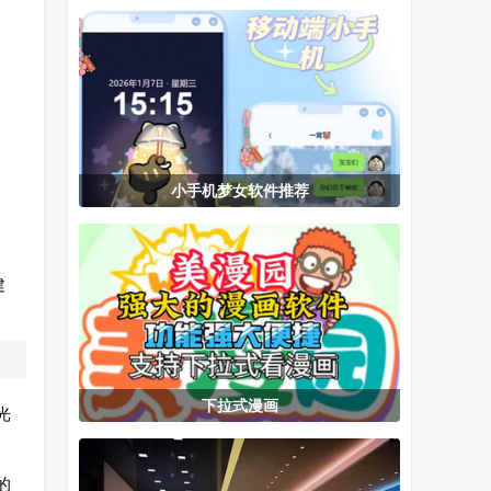
置播放源2026
编程app
版
小手机梦女软件推荐
建
下拉式漫画
光
的