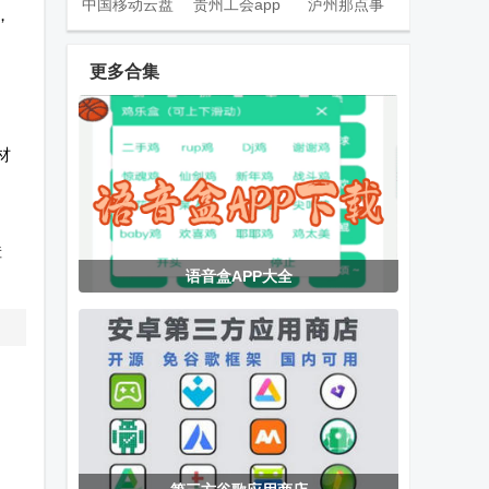
中国移动云盘
贵州工会app
泸州那点事
，
官方版
官方版
app官方版
更多合集
数英网客户端
指尖水务官方
全国村镇建设
材
下载
管理平台
；
障
灵虎影视app
EMBY安卓
嗅探大师app
语音盒APP大全
最新版
app免费版
最新版
绿城集团绿小
玄武TV电视版
乘风TV电视版
服app