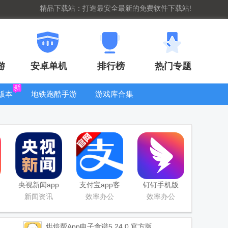
精品下载站：打造最安全最新的免费软件下载站!
游
安卓单机
排行榜
热门专题
版本
地铁跑酷手游
游戏库合集
大全
WIFI密码查
看器
央视新闻app
支付宝app客
钉钉手机版
移动版客户端
户端
app
新闻资讯
效率办公
效率办公
烘焙帮App电子食谱
5.24.0 官方版