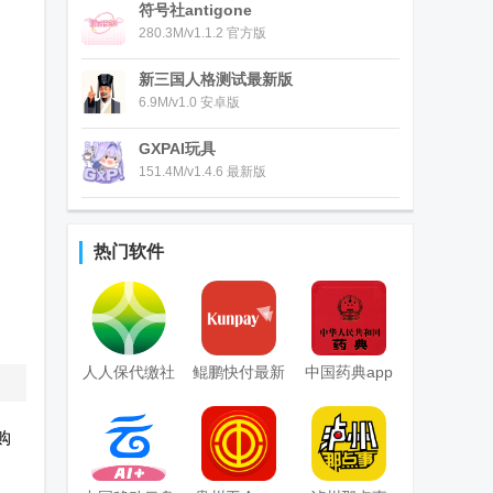
符号社antigone
280.3M/v1.1.2 官方版
新三国人格测试最新版
6.9M/v1.0 安卓版
GXPAI玩具
151.4M/v1.4.6 最新版
热门软件
人人保代缴社
鲲鹏快付最新
中国药典app
保
客户端
购