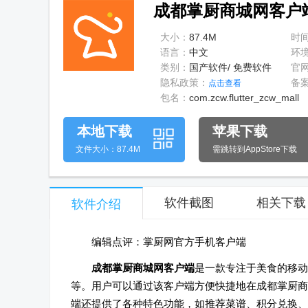
成都掌厨商城网客户端v
大小：
87.4M
时
语言：
中文
环
类别：
国产软件/ 免费软件
官
隐私政策：
备
点击查看
包名：
com.zcw.flutter_zcw_mall
本地下载
苹果下载
文件大小：87.4M
需跳转到AppStore下载
软件截图
相关下载
软件介绍
编辑点评：掌厨网官方手机客户端
成都掌厨商城网客户端
是一款专注于美食的移动
等。用户可以通过该客户端方便快捷地在成都掌厨商
端还提供了各种特色功能，如推荐菜谱、积分兑换、