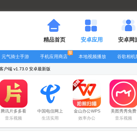
精品首页
安卓应用
安卓网
元气骑士手游
手机应用商店
本地视频播放
谷歌相机
大全
器
大全
端 v1.73.0 安卓最新版
腾讯片多多看
中国电信网上
金山办公WPS
美图秀秀免费
剧官方正版
营业厅
Office手机官
无限制vip版
音乐视频
生活实用
效率办公
音乐视频
app
方最新版