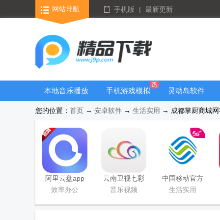
网站导航
手机版
|
最新更新
本地音乐播放
手机游戏模拟
灵动岛软件
器
器安卓版合集
您的位置：
首页
→
安卓软件
→
生活实用
→ 成都掌厨商城网客户
阿里云盘app
云南卫视七彩
中国移动官方
官方版
云端app
营业厅
效率办公
音乐视频
生活实用