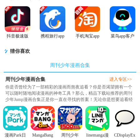
抖音极速版
携程旅行app
手机淘宝app
菜鸟app客户
app正版
手机版
客户端
端
猜你喜欢
周刊少年漫画合集
周刊少年漫画合集
进入专区>>
你是否曾经为了一部精彩的漫画而熬夜追看？你是否渴望拥有一个
可以随时随地阅读漫画的神奇工具？那么，精品下载站推荐的周刊
少年Jump漫画合集正是你一直在寻找的答案！无论你是想要追看经
典的作品，还是追寻最新的热门漫画，本站推荐的周刊少年Jump系
列合集都能满足你的需求。周刊少年Jump里面推荐的软件汇集了无
数经典的少年漫画作品，如《火影忍者》、《海贼王》和《死神》
等。这里，你可以与众多热血少年一同踏上冒..
漫画Park日
MangaBang
周刊少年
linemanga漫
CDisplayEx