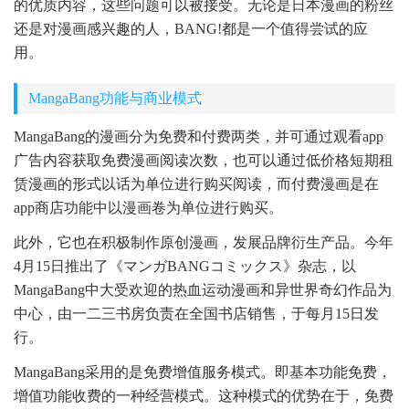
的优质内容，这些问题可以被接受。无论是日本漫画的粉丝
还是对漫画感兴趣的人，BANG!都是一个值得尝试的应
用。
MangaBang功能与商业模式
MangaBang的漫画分为免费和付费两类，并可通过观看app
广告内容获取免费漫画阅读次数，也可以通过低价格短期租
赁漫画的形式以话为单位进行购买阅读，而付费漫画是在
app商店功能中以漫画卷为单位进行购买。
此外，它也在积极制作原创漫画，发展品牌衍生产品。今年
4月15日推出了《マンガBANGコミックス》杂志，以
MangaBang中大受欢迎的热血运动漫画和异世界奇幻作品为
中心，由一二三书房负责在全国书店销售，于每月15日发
行。
MangaBang采用的是免费增值服务模式。即基本功能免费，
增值功能收费的一种经营模式。这种模式的优势在于，免费