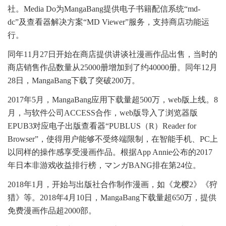
社。Media Do为MangaBang提供电子书籍配信系统“md-
dc”及查看器解决方案“MD Viewer”服务，支持商店功能运
行。
同年11月27日开始在商店提供讲谈社漫画作品出售，当时的
商店销售作品数量从25000册增加到了约40000册。同年12月
28日，MangaBang下载了突破200万。
2017年5月，MangaBang应用下载量超500万，web版上线。8
月，与软件公司ACCESS合作，web版导入了浏览器版
EPUB3对应电子出版查看器“PUBLUS（R）Reader for
Browser”，使得用户能够不受终端限制，在智能手机、PC上
以同样的操作感享受漫画作品。根据App Annie公布的2017
年日本非游戏收益排行榜，マンガBANG排在第24位。
2018年1月，开始与出版社合作制作漫画，如《龙樱2》《狩
猎》等。2018年4月10日，MangaBang下载量超650万，提供
免费漫画作品超2000部。