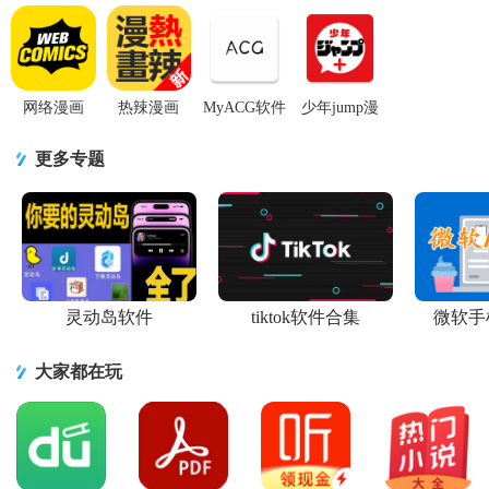
漫软件5.9.0
漫画软件
jump安卓版
画软件国际
漫画阅读器
官方版
4.2.1 官方版
5.6.1 手机版
版23.07.11
专业免费版
手机版
v1.3.61 手机
高级版
网络漫画
热辣漫画
MyACG软件
少年jump漫
WebComics
(Hotmangas)
最新版
画app(ジャ
高级解锁版
安卓版2.1.4
v1.5.1.2_beta
ンプ＋)安卓
更多专题
v3.1.50 安卓
最新版
去广告版
版v4.0.25 最
手机版
新版
灵动岛软件
tiktok软件合集
微软手
大家都在玩