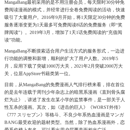
MangaBang最初采用的是不用注册会员，每天限时30分钟免
费阅读漫画的模式，并经常进行全卷免费阅读的活动，快速
吸引了大量用户。2016年9月开始，将1天限定30分钟的免费
服务逐渐变更为1天最多可免费阅读8话的免费服务（即“奖
牌阅读”）。2019年3月，增加了1天1话免费阅读的“充值阅
读”功能。
MangaBang不断摸索适合用户生活方式的服务形式，一边进
行功能的调整和新增，顺利的扩大了用户人数。2019年5
月，应用下载了突破1000万大关，2021年2月突破2000万大
关，位居AppStore书籍类第一位。
目前，从MangaBang的免费漫画人气排行榜来看，排在首位
的是去年连载于周刊少年杂志上的暗黑系漫画《直到骨头腐
烂为止》，讲述了发生在某小学的监禁事件，是一部关于人
性互杀的漫画。其次，如《进击的巨人》《WORST外传》
《777 スリセブン》等格斗、不良少年系热血漫画是マンガ
BANG最受欢迎的题材类型。当然，除了热血系漫画外，恋
爱系也榜上有名，可以看出用户层覆盖面相当广泛。