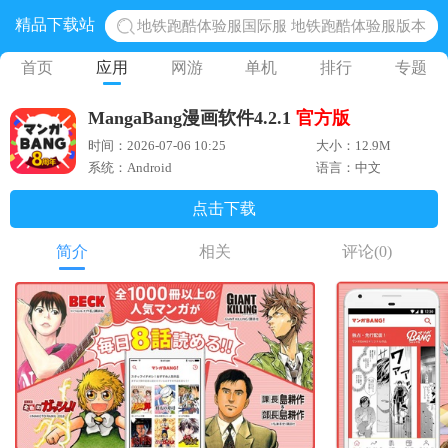
精品下载站
地铁跑酷体验服国际服 地铁跑酷体验服版本
网易光遇手游正版 点亮星空共庆周年
首页
应用
网游
单机
排行
专题
黎明觉醒生机腾讯正版 黎明觉醒生机国际服
MangaBang漫画软件4.2.1
官方版
蛋仔派对下载 蛋仔派对体验服
时间：2026-07-06 10:25
大小：12.9M
奥特曼王者传奇 正版奥特曼游戏
系统：Android
语言：中文
点击下载
简介
相关
评论
(0)