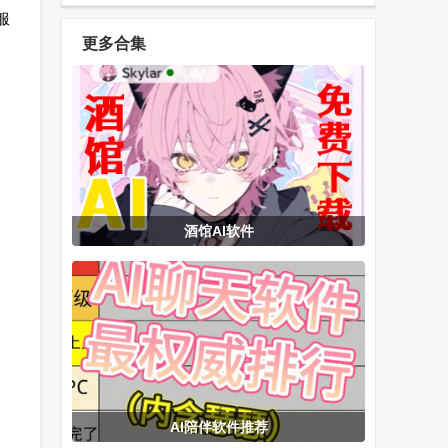
官方版
官方版
app官方版
服
更多合集
数英网客户端
指尖水务官方
全国村镇建设
下载
管理平台
雷石KTV会员
蜂巢直播Pro
中国农业银行
酒馆AI软件
版apk手机点
盒子
app
歌免费版
今日影视纯净
华为相机高级
全格式视频转
tv版
版(One Hw
换器(Video
Camera)
Converter
Pro)
AI陪伴软件推荐
西夏影视仓内
KikoPlay动漫
UGOT机器人