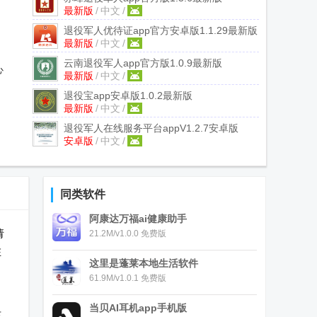
最新版
/
中文
/
退役军人优待证app官方安卓版
1.1.29最新版
最新版
/
中文
/
云南退役军人app官方版
1.0.9最新版
心
最新版
/
中文
/
退役宝app安卓版
1.0.2最新版
最新版
/
中文
/
退役军人在线服务平台app
V1.2.7安卓版
安卓版
/
中文
/
同类软件
阿康达万福ai健康助手
请
21.2M/v1.0.0 免费版
在
这里是蓬莱本地生活软件
61.9M/v1.0.1 免费版
当贝AI耳机app手机版
该