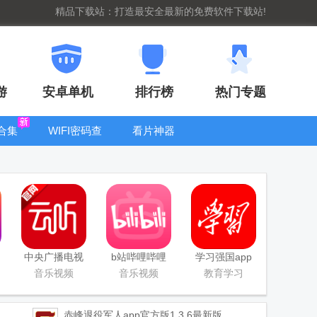
精品下载站：打造最安全最新的免费软件下载站!
游
安卓单机
排行榜
热门专题
合集
WIFI密码查
看片神器
看器
bt手游盒子大
全
中央广播电视
b站哔哩哔哩
学习强国app
总台云听app
app手机版
手机版
音乐视频
音乐视频
教育学习
正版
赤峰退役军人app官方版
1.3.6最新版