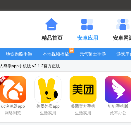
精品首页
安卓应用
安卓网
地铁跑酷手游
本地视频播放
元气骑士手游
游戏库
大全
器
大全
尊崇app手机版 v2.1.2官方正版
uc浏览器app
美团外卖app
美团官方手机
钉钉手机版
官方正版
官方版
客户端
app
网络浏览
生活实用
生活实用
效率办公