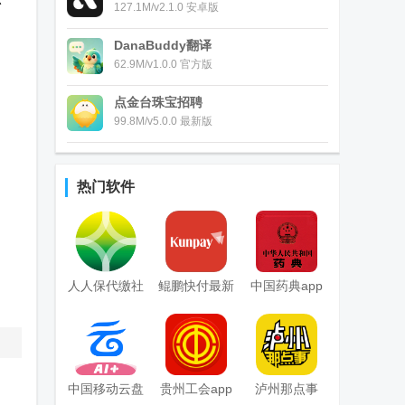
127.1M/v2.1.0 安卓版
DanaBuddy翻译
62.9M/v1.0.0 官方版
点金台珠宝招聘
99.8M/v5.0.0 最新版
热门软件
人人保代缴社
鲲鹏快付最新
中国药典app
保
客户端
中国移动云盘
贵州工会app
泸州那点事