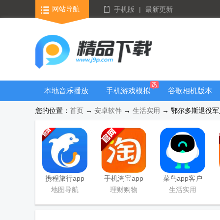
网站导航
手机版
|
最新更新
本地音乐播放
手机游戏模拟
谷歌相机版本
器
器安卓版合集
大全
您的位置：
首页
→
安卓软件
→
生活实用
→ 鄂尔多斯退役军人
携程旅行app
手机淘宝app
菜鸟app客户
手机版
客户端
端
地图导航
理财购物
生活实用