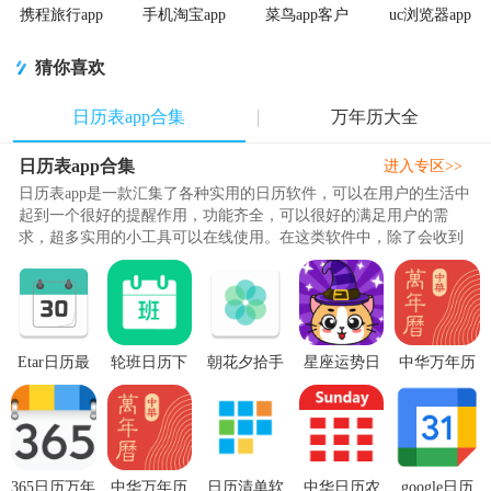
携程旅行app
手机淘宝app
菜鸟app客户
uc浏览器app
手机版
客户端
端
官方正版
猜你喜欢
日历表app合集
万年历大全
日历表app合集
进入专区>>
日历表app是一款汇集了各种实用的日历软件，可以在用户的生活中
起到一个很好的提醒作用，功能齐全，可以很好的满足用户的需
求，超多实用的小工具可以在线使用。在这类软件中，除了会收到
贴心的日历提醒之外，还可以在..
Etar日历最
轮班日历下
朝花夕拾手
星座运势日
中华万年历
新开源版
载v3.4.2 安
机版安卓
历2026最新
日历纯净版
v1.0.48
卓最新版
V1.3.4最新
版2.0.10 安
v9.6.5 手机
版
卓版
去广告版
365日历万年
中华万年历
日历清单软
中华日历农
google日历