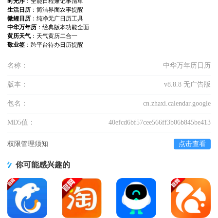
时光序
：全能日程兼记事清单
生活日历
：简洁界面农事提醒
微鲤日历
：纯净无广日历工具
中华万年历
：经典版本功能全面
黄历天气
：天气黄历二合一
敬业签
：跨平台待办日历提醒
名称：
中华万年历日历
版本：
v8.8.8 无广告版
包名：
cn.zhaxi.calendar.google
MD5值：
40efcd6bf57cee566ff3b06b845be413
权限管理须知
点击查看
你可能感兴趣的