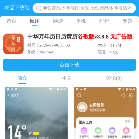
精品下载站
地铁跑酷体验服国际服 地铁跑酷体验服版本
网易光遇手游正版 点亮星空共庆周年
首页
应用
网游
单机
排行
专题
黎明觉醒生机腾讯正版 黎明觉醒生机国际服
中华万年历日历黄历
谷歌版
v8.8.8
无广告版
蛋仔派对下载 蛋仔派对体验服
时间：2026-07-06 15:53
大小：31.7M
奥特曼王者传奇 正版奥特曼游戏
系统：Android
语言：中文
点击下载
简介
相关
评论
(0)