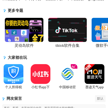
历app最新版
日历微鲤万
件v2.2.56 最
历万年历简
Calendar安
v7.8.8 安卓
年历2026最
新版
约日历
卓版
更多专题
手机版
新版下载v7
appV1.0.25
v2025.11.0-
无广
73742
灵动岛软件
tiktok软件合集
微软手
大家都在玩
个人所得税
小红书app下
中国移动官
墨迹天气app
2026客户端
载安装
方营业厅
官方版
网友留言
默认