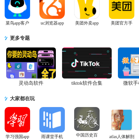
菜鸟app客户
uc浏览器app
美团外卖app
美团官方手
端
官方正版
官方版
机客户端
更多专题
灵动岛软件
tiktok软件合集
微软手
大家都在玩
中国历史百
学习强国app
雨课堂手机
atlas人体解剖