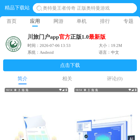
精品下载站
奥特曼王者传奇 正版奥特曼游戏
地铁跑酷体验服国际服 地铁跑酷体验服版本
首页
应用
网游
单机
排行
专题
网易光遇手游正版 点亮星空共庆周年
川旅门户app
官方
正版1.0
最新版
黎明觉醒生机腾讯正版 黎明觉醒生机国际服
时间：2026-07-06 13:53
大小：19.2M
蛋仔派对下载 蛋仔派对体验服
系统：Android
语言：中文
点击下载
简介
相关
评论
(0)