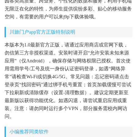
园各类高质量、跨业务、个性化的数据和服务，利用手机端
无限泛在化的特性，为师生提供缤纷多彩、贴心的移动服务
空间，有需要的用户可以来j9p下载体验哦。
川旅门户app官方正版特别说明
本版本为1.0最新官方正版，请通过应用商店或官网下载，
勿信第三方非授权渠道。安装时请开启“允许安装未知来源
应用”（仅Android），确保存储与网络权限已授权。首次使
用需用学号/工号及统一身份认证密码登录，如遇“网络异
常”请检查Wi-Fi或切换4G/5G。常见问题：忘记密码请点击
登录页“找回密码”通过绑手机号重置；首页加载缓慢可尝试
下拉刷新或清除缓存（设置-清理数据）。建议定期更新至
最新版以获得功能优化。如遇闪退，请尝试重启应用或重
装。注意：请勿同时运行多个VPN，部分服务需校内网访
问。
小编推荐同类软件