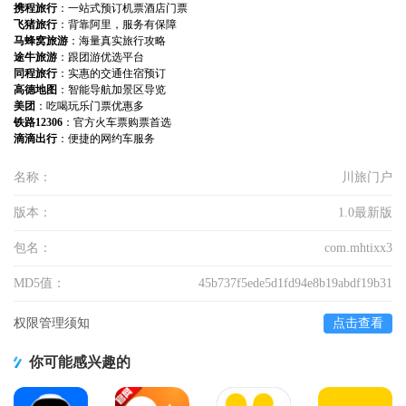
携程旅行
：一站式预订机票酒店门票
飞猪旅行
：背靠阿里，服务有保障
马蜂窝旅游
：海量真实旅行攻略
途牛旅游
：跟团游优选平台
同程旅行
：实惠的交通住宿预订
高德地图
：智能导航加景区导览
美团
：吃喝玩乐门票优惠多
铁路12306
：官方火车票购票首选
滴滴出行
：便捷的网约车服务
名称：
川旅门户
版本：
1.0最新版
包名：
com.mhtixx3
MD5值：
45b737f5ede5d1fd94e8b19abdf19b31
权限管理须知
点击查看
你可能感兴趣的