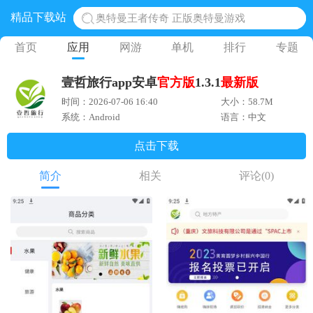
精品下载站
奥特曼王者传奇 正版奥特曼游戏
地铁跑酷体验服国际服 地铁跑酷体验服版本
首页
应用
网游
单机
排行
专题
网易光遇手游正版 点亮星空共庆周年
壹哲旅行app安卓
官方版
1.3.1
最新版
黎明觉醒生机腾讯正版 黎明觉醒生机国际服
时间：2026-07-06 16:40
大小：58.7M
蛋仔派对下载 蛋仔派对体验服
系统：Android
语言：中文
点击下载
简介
相关
评论
(0)