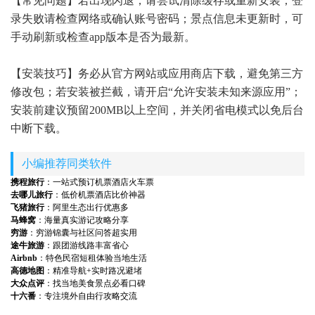
【常见问题】若出现闪退，请尝试清除缓存或重新安装；登
录失败请检查网络或确认账号密码；景点信息未更新时，可
手动刷新或检查app版本是否为最新。
【安装技巧】务必从官方网站或应用商店下载，避免第三方
修改包；若安装被拦截，请开启“允许安装未知来源应用”；
安装前建议预留200MB以上空间，并关闭省电模式以免后台
中断下载。
小编推荐同类软件
携程旅行
：一站式预订机票酒店火车票
去哪儿旅行
：低价机票酒店比价神器
飞猪旅行
：阿里生态出行优惠多
马蜂窝
：海量真实游记攻略分享
穷游
：穷游锦囊与社区问答超实用
途牛旅游
：跟团游线路丰富省心
Airbnb
：特色民宿短租体验当地生活
高德地图
：精准导航+实时路况避堵
大众点评
：找当地美食景点必看口碑
十六番
：专注境外自由行攻略交流