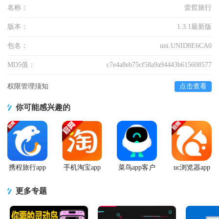
名称：
壹哲旅行
版本：
1.3.1最新版
包名：
uni.UNID8E6CA0
MD5值：
c7e4a8eb75cf58a9a94443b615608577
权限管理须知
点击查看
你可能感兴趣的
携程旅行app
手机淘宝app
菜鸟app客户
uc浏览器app
手机版
客户端
端
官方正版
更多专题