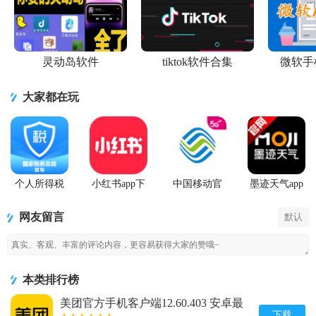
灵动岛软件
tiktok软件合集
微软手
大家都在玩
个人所得税
小红书app下
中国移动官
墨迹天气app
2026客户端
载安装
方营业厅
官方版
网友留言
默认
本类排行榜
美团官方手机客户端12.60.403 安卓最
新版
下载