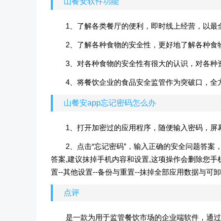
山餐安软件功能
1、了解各类餐厅的便利，即时线上经营，以最
2、了解各种食物的安全性，更好地了解各种食
3、对各种食物的安全性有很大的认识，对各种
4、将餐饮企业的食品安全监管作为突破口，全
山餐安app忘记密码怎么办
1、打开加密过的应用程序，随便输入密码，屏幕
2、点击“忘记密码”，输入正确的安全问题答
答案,建议抹掉手机内容和设置,这项操作会删除您
置--其他设置--备份与重置--抹掉全部应用数据与
点评
是一款为用于监管餐饮市场的企业端软件，通过