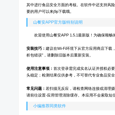
其中进行食品安全方面的考核。在软件中还支持风险
要的用户可以来j9p下载哦。
山餐安APP官方版特别说明
欢迎使用山餐安APP 1.5.1最新版！为确保顺
安装技巧：
建议在Wi-Fi环境下从官方应用商店下
析包错误”，请删除旧版本后重新安装。
使用注意事项：
首次登录需完成实名认证并授权必要
头稳定；检测结果仅供参考，不可替代专业食品安全
常见问题：
若扫描无反应，请检查网络连接或清理摄
请前往设置-应用管理清除缓存。本应用不会索取短
小编推荐同类软件