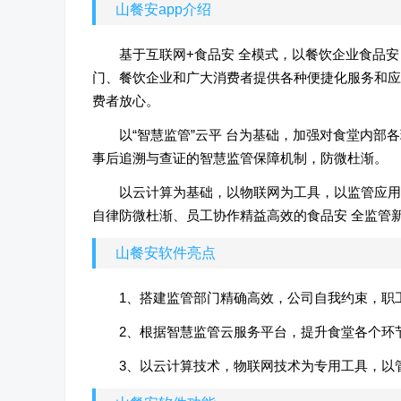
山餐安app介绍
基于互联网+食品安 全模式，以餐饮企业食品安
门、餐饮企业和广大消费者提供各种便捷化服务和应
费者放心。
以“智慧监管”云平 台为基础，加强对食堂内
事后追溯与查证的智慧监管保障机制，防微杜渐。
以云计算为基础，以物联网为工具，以监管应用
自律防微杜渐、员工协作精益高效的食品安 全监管
山餐安软件亮点
1、搭建监管部门精确高效，公司自我约束，职
2、根据智慧监管云服务平台，提升食堂各个环
3、以云计算技术，物联网技术为专用工具，以