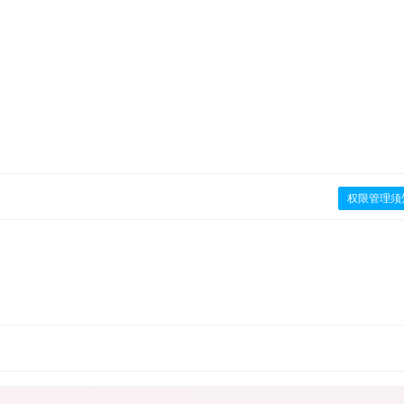
权限管理须