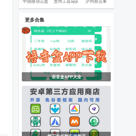
中国移动云盘
贵州工会app
泸州那点事
官方版
官方版
app官方版
更多合集
数英网客户端
指尖水务官方
全国村镇建设
下载
管理平台
灵虎影视app
EMBY安卓
嗅探大师app
语音盒APP大全
最新版
app免费版
最新版
绿城集团绿小
乘风TV电视版
玄武TV电视版
服app