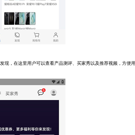
发现，在这里用户可以查看产品测评、买家秀以及推荐视频，方便