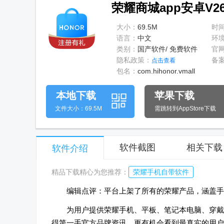
荣耀商城app安卓V26
大小：
69.5M
时
语言：
中文
环
类别：
国产软件/ 免费软件
官
隐私政策：
备
点击查看
包名：
com.hihonor.vmall
本地下载
苹果下载
文件大小：69.5M
需跳转到AppStore下载
软件截图
相关下载
软件介绍
精品下载精心为您推荐：
荣耀手机自带软件
编辑点评：平台上架了所有的荣耀产品，涵盖手
为用户提供荣耀手机、平板、笔记本电脑、穿戴
得第一手官方品牌资讯，更有机会看到最真实的用户