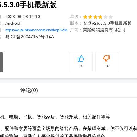
.5.3.0手机最新版
间：
2026-06-16 14:10
星级：
境：
Android
版本：
安卓V26.5.3.0手机最新版
网：
厂商：
荣耀终端股份有限公司
https://www.hihonor.com/cn/shop/?cid=130
案：
粤ICP备20047157号-14A
5
分
10
10
评论
(0)
机、电脑、平板、智能家居、智能穿戴、相关配件等等
、配件和家居等覆盖全场景的智能产品。在荣耀商城，你不仅可以
晒单测评，享受官方平台提供的正品保障和品质服务。