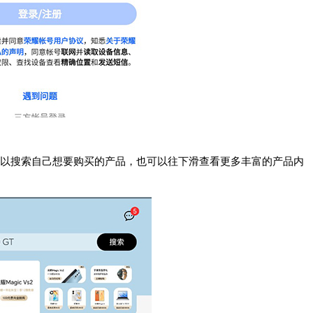
以搜索自己想要购买的产品，也可以往下滑查看更多丰富的产品内