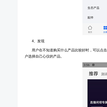
4、发现
用户在不知道购买什么产品比较好时，可以点击
户选择自己心仪的产品。