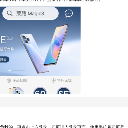
角我的，再点击上方登录，即可进入登录页面，使用手机号即可登