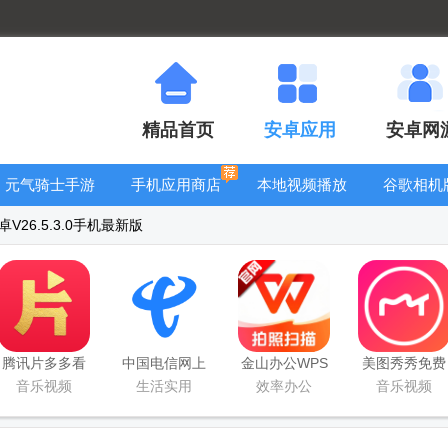
精品首页
安卓应用
安卓网
元气骑士手游
手机应用商店
本地视频播放
谷歌相机
大全
器
大全
卓V26.5.3.0手机最新版
腾讯片多多看
中国电信网上
金山办公WPS
美图秀秀免费
剧官方正版
营业厅
Office手机官
无限制vip版
音乐视频
生活实用
效率办公
音乐视频
app
方最新版