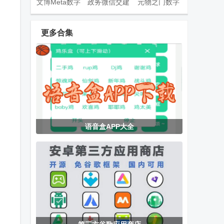
文博Meta数字
政务微信交建
元物之门数字
藏品app
通app官方版
藏品官方版
更多合集
云贸数字app
羲州数藏app
赞友商城app
安卓版
官方版
灵虎影视app
EMBY安卓
嗅探大师app
语音盒APP大全
最新版
app免费版
最新版
绿城集团绿小
玄武TV电视版
乘风TV电视版
服app