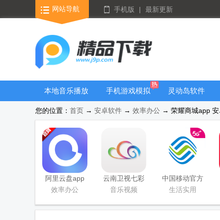
网站导航
手机版
|
最新更新
本地音乐播放
手机游戏模拟
灵动岛软件
器
器安卓版合集
您的位置：
首页
→
安卓软件
→
效率办公
→ 荣耀商城app 安
阿里云盘app
云南卫视七彩
中国移动官方
官方版
云端app
营业厅
效率办公
音乐视频
生活实用