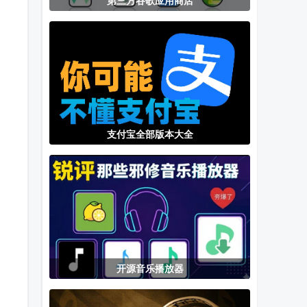
第三方谷歌应用商店
pxvr官方主页
幻路搜索下载
虚拟大师内置
下载
手机版
rom完整版
支付宝全部版本大全
开源音乐播放器