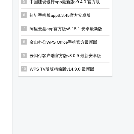
5
中国建设银行app最新版v9.4.0 官方版
6
钉钉手机版app8.3.45官方安卓版
7
阿里云盘app官方版v6.15.1 安卓最新版
8
金山办公WPS Office手机官方最新版
v26.7.2 正版
9
云闪付客户端官方版v8.0.9 最新安卓版
10
WPS TV版版精简版v14.9.0 最新版