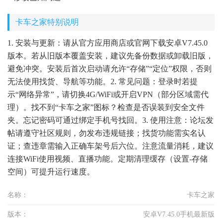
卡车之家特别说明
1. 安装与更新：请从官方应用商店或官网下载安卓V7.45.0
版本。若从旧版本覆盖安装，建议先备份数据或卸载旧版，
避免冲突。安装后首次启动请允许“存储”“定位”权限，否则
无法使用找货、导航等功能。2. 常见问题：登录时若提
示“网络异常”，请切换4G/WiFi或开启VPN（部分区域需代
理）。找不到“卡车之家”图标？检查是否误装到安全文件
夹。忘记密码可通过绑定手机号找回。3. 使用注意：论坛发
帖请遵守社区规则，勿发布违规链接；找货功能需实名认
证；查违章需输入正确车架号后六位。注意流量消耗，建议
连接WiFi使用视频、直播功能。定期清理缓存（设置-存储
空间）可提升运行速度。
名称：
卡车之家
版本：
安卓V7.45.0手机最新版