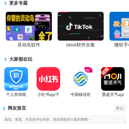
方版
方手机版
方手机版
3.52.0 安卓
免费版
更多专题
客户端
灵动岛软件
tiktok软件合集
微软手
大家都在玩
个人所得税
小红书app下
中国移动官
墨迹天气app
2026客户端
载安装
方营业厅
官方版
网友留言
默认