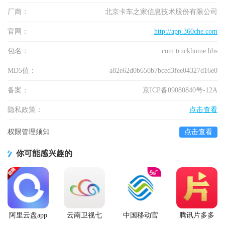
厂商：
北京卡车之家信息技术股份有限公司
官网：
http://app.360che.com
包名：
com.truckhome.bbs
MD5值：
a82e62d0b650b7bced3fee04327d16e0
备案：
京ICP备09080840号-12A
隐私政策：
点击查看
权限管理须知
点击查看
你可能感兴趣的
阿里云盘app
云南卫视七
中国移动官
腾讯片多多
官方版
彩云端app
方营业厅
看剧官方正