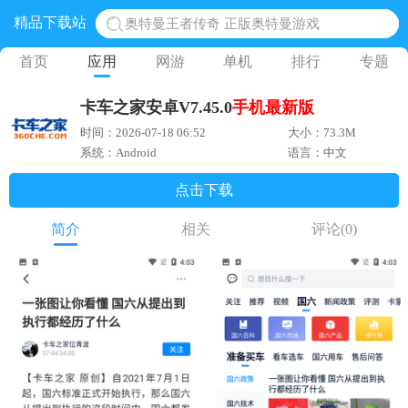
精品下载站
奥特曼王者传奇 正版奥特曼游戏
地铁跑酷体验服国际服 地铁跑酷体验服版本
首页
应用
网游
单机
排行
专题
网易光遇手游正版 点亮星空共庆周年
卡车之家安卓V7.45.0
手机
最新版
黎明觉醒生机腾讯正版 黎明觉醒生机国际服
时间：2026-07-18 06:52
大小：73.3M
蛋仔派对下载 蛋仔派对体验服
系统：Android
语言：中文
点击下载
简介
相关
评论
(0)