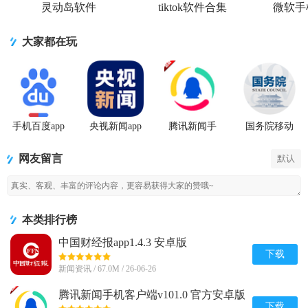
灵动岛软件
tiktok软件合集
微软手
大家都在玩
手机百度app
央视新闻app
腾讯新闻手
国务院移动
官方版
移动版客户
机客户端
客户端app下
端
载
网友留言
默认
本类排行榜
中国财经报app1.4.3 安卓版
下载
新闻资讯 / 67.0M / 26-06-26
腾讯新闻手机客户端v101.0 官方安卓版
下载