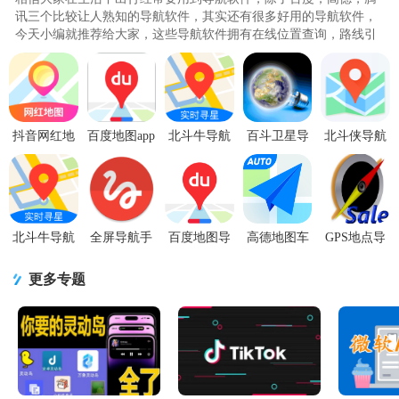
讯三个比较让人熟知的导航软件，其实还有很多好用的导航软件，
今天小编就推荐给大家，这些导航软件拥有在线位置查询，路线引
导，车辆位置等等丰富功能，..
抖音网红地
百度地图app
北斗牛导航
百斗卫星导
北斗侠导航
图导航语音
手机最新版
地图2026最
航地图2.3.6
高清地图卫
手机版1.2.1
v21.18.0官
新版3.3.7 安
最新版
星2.0.3.9 安
最新版
方版
卓手机版
卓最新版
北斗牛导航
全屏导航手
百度地图导
高德地图车
GPS地点导
官方版3.3.7
势Vivid N.G.
航2026纯净
机导航
航软件安卓
最新集成版
免费版3.2.8
精简版
AUTO9.1.0.600087
版9.19最新
更多专题
最新版
v21.2.0 安卓
共存版
版
版