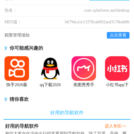
包名：
com.cplatform.surfdesktop
MD5值：
b679dca1e13370ca6092aed3178edd0b
权限管理须知
点击查看
你可能感兴趣的
快手2026最
qq下载2026
美图秀秀手
小红书app下
新版官方正
最新版
机官方版
载安装
版
猜你喜欢
好用的导航软件
好用的导航软件
进入专区>>
相信大家在生活中出行经常要用到导航软件，除了百度，高德，腾