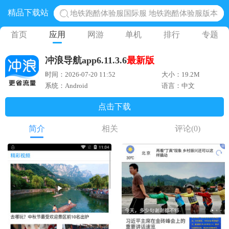
精品下载站
地铁跑酷体验服国际服 地铁跑酷体验服版本
网易光遇手游正版 点亮星空共庆周年
首页
应用
网游
单机
排行
专题
黎明觉醒生机腾讯正版 黎明觉醒生机国际服
冲浪导航app6.11.3.6
最新版
蛋仔派对下载 蛋仔派对体验服
时间：2026-07-20 11:52
大小：19.2M
奥特曼王者传奇 正版奥特曼游戏
系统：Android
语言：中文
点击下载
简介
相关
评论
(0)