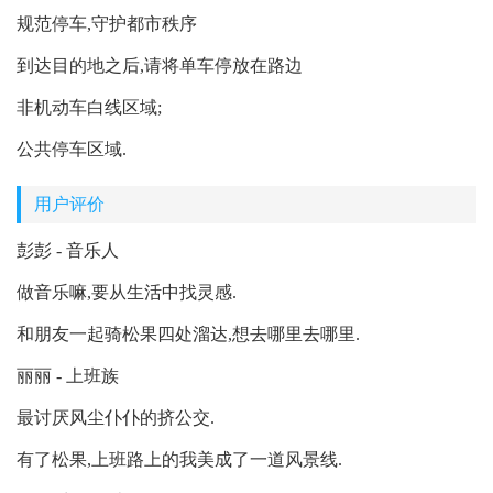
规范停车,守护都市秩序
到达目的地之后,请将单车停放在路边
非机动车白线区域;
公共停车区域.
用户评价
彭彭 - 音乐人
做音乐嘛,要从生活中找灵感.
和朋友一起骑松果四处溜达,想去哪里去哪里.
丽丽 - 上班族
最讨厌风尘仆仆的挤公交.
有了松果,上班路上的我美成了一道风景线.