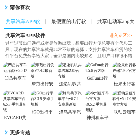
版app
猜你喜欢
共享汽车APP软
最便宜的出行软
共享电动车app大
共享汽车APP软件
件
件
全
进入专区>>
过年过节出门远行或者是旅游出玩，想要出行方便总要有个代步工
具，现在的共享汽车就是非常不错的选择，支持共享汽车租赁的软
件平台免费分享给大家，全都是国内比较知名，且用户口碑很不错
的共享汽车平台，你可以随时..
凹凸共享车
GoFun出行
摩范出行安
递递叭叭共
松果出行客
app新版
6.5.6 官方版
卓V7.4.2最
享汽车2.80
户端7.9.0 官
v5.5.12
新版
官方版
方版
iGO出行平
烽鸟共享汽
联动云租车
EVCARD共
神州租车平
台3.3.9 安卓
车平台
软件v5.47.0
享汽车平台
台官方版
手机版
v6.7.4 安卓
安卓官方版
6.5.7 手机最
v9.5.2 手机
最新版
更多专题
新版
最新版