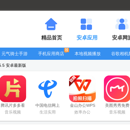
精品首页
安卓应用
安卓网
元气骑士手游
手机应用商店
本地视频播放
谷歌相机
大全
器
大全
5.5 安卓最新版
腾讯片多多看
中国电信网上
金山办公WPS
美图秀秀免费
剧官方正版
营业厅
Office手机官
无限制vip版
音乐视频
生活实用
效率办公
音乐视频
app
方最新版