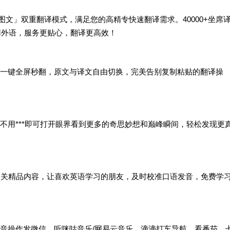
图文」双重翻译模式，满足您的高精专快速翻译需求。40000+坐席
用外语，服务更贴心，翻译更高效！
一键全屏秒翻，原文与译文自由切换，完美告别复制粘贴的翻译操
不用***即可打开眼界看到更多的奇思妙想和巅峰瞬间，轻松发现更
的相关精品内容，让喜欢英语学习的朋友，及时校准口语发音，免费学
音操作发微信、听咪咕音乐/网易云音乐、滴滴打车导航、看番茄、