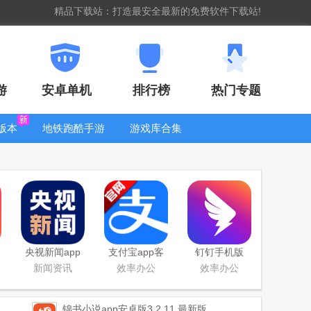
精品下载站：打造最安全最新的免费软件下载站!
游
安卓单机
排行榜
热门专题
版本
地铁跑酷手游
游戏库合集
大全
WIFI密码查
看器
央视新闻app
支付宝app客
钉钉手机版
移动版客户端
户端
app
新闻资讯
效率办公
效率办公
锦书小说app安卓版
3.2.11 最新版