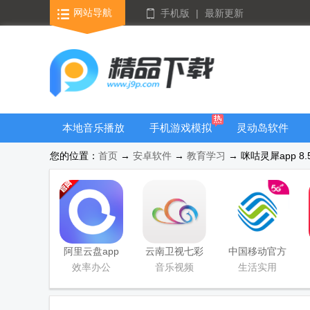
网站导航
手机版
|
最新更新
本地音乐播放
手机游戏模拟
灵动岛软件
器
器安卓版合集
您的位置：
首页
→
安卓软件
→
教育学习
→ 咪咕灵犀app 8.
阿里云盘app
云南卫视七彩
中国移动官方
官方版
云端app
营业厅
效率办公
音乐视频
生活实用