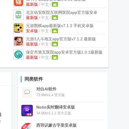
最新版
/
中文
/
北京佑安医院互联网医院app官方版安卓
最新版
/
中文
/
1.1.5最新版
元游围棋app最新版
v7.1.2 手机安卓版
安卓版
/
中文
/
元游3人斗地主app官方版
v7.1.2 最新版
最新版
/
中文
/
保定市第五医院app安卓官方版
1.0.1最新版
最新版
/
中文
/
同类软件
对白AI软件
73.9M/v1.4 官方版
Notic实时翻译安卓版
34.9M/v1.1.1 官方正版
循
需
西羽识篆古字里安卓版