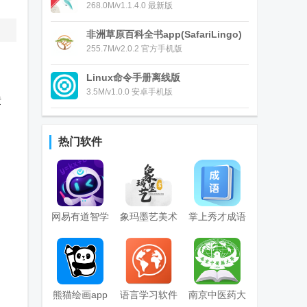
268.0M/v1.1.4.0 最新版
非洲草原百科全书app(SafariLingo)
255.7M/v2.0.2 官方手机版
Linux命令手册离线版
；
3.5M/v1.0.0 安卓手机版
馈
热门软件
网易有道智学
象玛墨艺美术
掌上秀才成语
app
书法学习app
学习软件
安卓版
熊猫绘画app
语言学习软件
南京中医药大