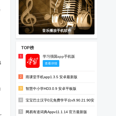
译
音乐播放手机软件
TOP榜
1
学习强国app手机版
真
查看详情
2
雨课堂手机app1.3.5 安卓最新版
3
智慧中小学HD3.0.9 安卓平板版
习
4
宝宝巴士汉字0元免费学平台v9.90.21.90安
卓手机版
5
网易有道词典Appv11.1.14 官方最新版
七