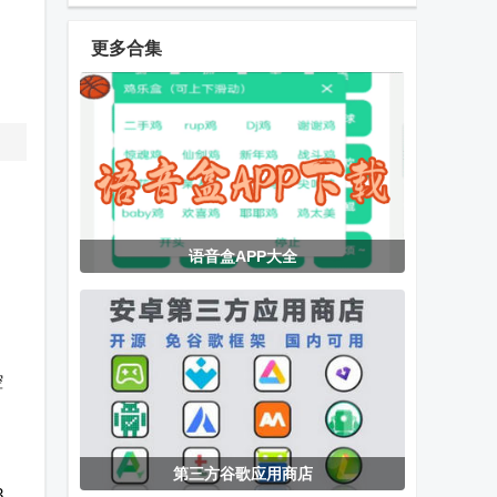
软件
Mondly
学图书馆客户
Languages
端
更多合集
东莞干部培训
江阴智慧云校
洪江市教育手
云课堂app
app手机版
机版
EMBY安卓
嗅探大师app
绿城集团绿小
语音盒APP大全
app免费版
最新版
服app
、
乘风TV电视版
玄武TV电视版
pxvr官方主页
腔
下载
第三方谷歌应用商店
幻路搜索下载
虚拟大师内置
小红书app去
3