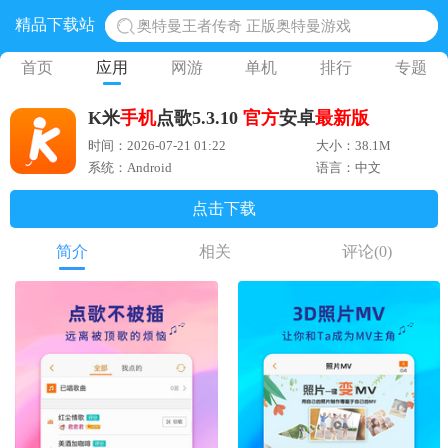
精品下载站
地铁跑酷体验服国际服 地铁跑酷体验服版本
网易光遇手游正版 点亮星空共庆周年
首页
应用
网游
单机
排行
专题
黎明觉醒生机腾讯正版 黎明觉醒生机国际服
K米
手机
点歌5.3.10
官方
安卓
最新版
蛋仔派对下载 蛋仔派对体验服
时间：2026-07-21 01:22
大小：38.1M
系统：Android
语言：中文
点击下载
简介
相关
评论
(0)