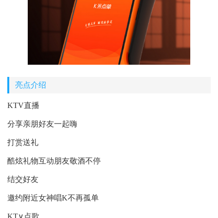
亮点介绍
KTV直播
分享亲朋好友一起嗨
打赏送礼
酷炫礼物互动朋友敬酒不停
结交好友
邀约附近女神唱K不再孤单
KT∨点歌