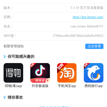
版本：
5.3.10 官方安卓最新版
官网：
https://km.ktvme.com/
包名：
com.evideo.MobileKTV
MD5值：
579ebaced6c0d6740da2ae0ef6cb9d52
权限管理须知
点击查看
你可能感兴趣的
得物(毒)app
抖音极速版
手机淘宝app
携程旅行app
官方版
app正版
客户端
手机版
猜你喜欢