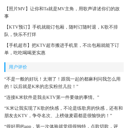
【照片MV】让你和Ta就是MV主角，用歌声讲述你们的故
事
【KTV预订】手机就能订包厢，随时订随时退，K歌不排
队，快乐不打烊
【手机超市】把KTV超市搬进手机里，不出包厢就能下订
单，吃吃喝喝更实惠
用户评价
“不是一般的好玩！太潮了！跟我一起的都麻利问我怎么用
的！以后就是K米的忠实粉丝儿拉！”
“连接K米软件是我去KTV第一件要做的事情。”
“K米让我实现了K歌的快感，不论是练歌房的快感，还有和
朋友去KTV，争夺名次、上榜做麦霸都是很愉快的！”
“很好用的app，第一次体验就觉得很独特，点歌切歌，评