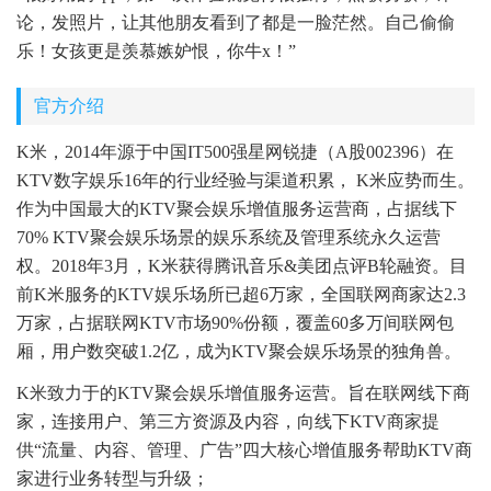
论，发照片，让其他朋友看到了都是一脸茫然。自己偷偷
乐！女孩更是羡慕嫉妒恨，你牛x！”
官方介绍
K米，2014年源于中国IT500强星网锐捷（A股002396）在
KTV数字娱乐16年的行业经验与渠道积累， K米应势而生。
作为中国最大的KTV聚会娱乐增值服务运营商，占据线下
70% KTV聚会娱乐场景的娱乐系统及管理系统永久运营
权。2018年3月，K米获得腾讯音乐&美团点评B轮融资。目
前K米服务的KTV娱乐场所已超6万家，全国联网商家达2.3
万家，占据联网KTV市场90%份额，覆盖60多万间联网包
厢，用户数突破1.2亿，成为KTV聚会娱乐场景的独角兽。
K米致力于的KTV聚会娱乐增值服务运营。旨在联网线下商
家，连接用户、第三方资源及内容，向线下KTV商家提
供“流量、内容、管理、广告”四大核心增值服务帮助KTV商
家进行业务转型与升级；