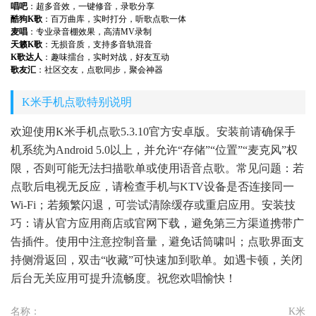
唱吧
：超多音效，一键修音，录歌分享
酷狗K歌
：百万曲库，实时打分，听歌点歌一体
麦唱
：专业录音棚效果，高清MV录制
天籁K歌
：无损音质，支持多音轨混音
K歌达人
：趣味擂台，实时对战，好友互动
歌友汇
：社区交友，点歌同步，聚会神器
K米手机点歌特别说明
欢迎使用K米手机点歌5.3.10官方安卓版。安装前请确保手
机系统为Android 5.0以上，并允许“存储”“位置”“麦克风”权
限，否则可能无法扫描歌单或使用语音点歌。常见问题：若
点歌后电视无反应，请检查手机与KTV设备是否连接同一
Wi-Fi；若频繁闪退，可尝试清除缓存或重启应用。安装技
巧：请从官方应用商店或官网下载，避免第三方渠道携带广
告插件。使用中注意控制音量，避免话筒啸叫；点歌界面支
持侧滑返回，双击“收藏”可快速加到歌单。如遇卡顿，关闭
后台无关应用可提升流畅度。祝您欢唱愉快！
名称：
K米