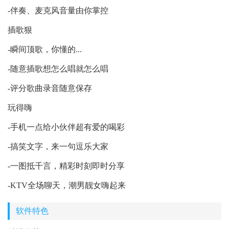
-伴奏、麦克风音量由你掌控
插歌狠
-瞬间顶歌，你懂的...
-随意插歌想怎么唱就怎么唱
-评分歌曲录音随意保存
玩得嗨
-手机一点给小伙伴超有爱的喝彩
-搞笑文字，来一句逗乐大家
-一图抵千言，精彩时刻即时分享
-KTV全场聊天，潮男靓女嗨起来
软件特色