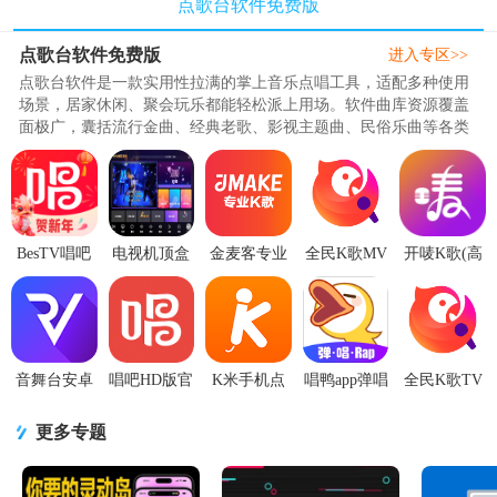
点歌台软件免费版
点歌台软件免费版
进入专区>>
点歌台软件是一款实用性拉满的掌上音乐点唱工具，适配多种使用
场景，居家休闲、聚会玩乐都能轻松派上用场。软件曲库资源覆盖
面极广，囊括流行金曲、经典老歌、影视主题曲、民俗乐曲等各类
曲风曲目，无论什么风格的音..
BesTV唱吧
电视机顶盒
金麦客专业
全民K歌MV
开唛K歌(高
tv版v2.1.8
K歌软件
K歌tv免费版
版免费版
级版)tv版vip
安卓会员版
v5.01 安卓
v2.6.7.0免更
v5.9.0.1免费
永久会员版
免费版
新版
登录版
v2.1.72
音舞台安卓
唱吧HD版官
K米手机点
唱鸭app弹唱
全民K歌TV
V1.6手机最
方版1.8.2 安
歌5.3.10 官
说唱软件
会员版
新版
卓最新版
方安卓最新
v3.34.16.641
5.9.8.1 完美
更多专题
版
官方最新
去限制版