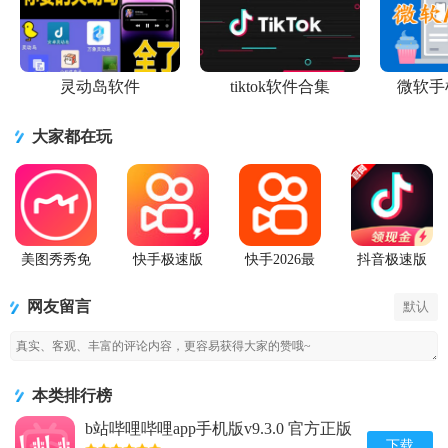
灵动岛软件
tiktok软件合集
微软手
大家都在玩
美图秀秀免
快手极速版
快手2026最
抖音极速版
费无限制vip
2026最新版
新版官方正
app正版
版
版
网友留言
默认
本类排行榜
b站哔哩哔哩app手机版v9.3.0 官方正版
下载