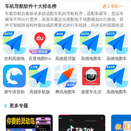
车机导航软件十大排名榜
进入专区>>
车载导航合集收录多款适配车机的导航程序，适配私家车、货运车
辆等不同出行需求，依靠车载定位搭配电子地图规划出行路线。软
件可智能筛选耗时最短或距离更近的行车线路，同步实时路面状况
并动态变更路线，降低出行拥..
吉利高德地
百度地图Pro
高德悬浮版
高德地图车
高德地图车
图飞屏版
大屏版车机
车机共存版
机版6.5.5可
机版整合版
v7.0.6最新
版v20.10.2
v8.1.0.600057
调节声道修
6.2.0.601319
版
官方最新版
最新版
改版v6.5.
共存版
犀牛语音助
高德车机版
腾讯地图车
凌度车生活
高德地图车
手车机版1.3
美化版
机版2026下
车机版
机导航
官方版
v9.1.0.600087
载v9.5.0.50
v6.7.2.249
AUTO9.1.0.60
更多专题
共存版
最新版
官方版
共存版