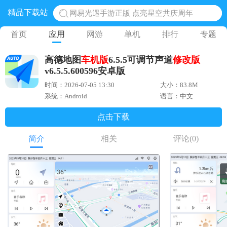
精品下载站
网易光遇手游正版 点亮星空共庆周年
黎明觉醒生机腾讯正版 黎明觉醒生机国际服
首页
应用
网游
单机
排行
专题
蛋仔派对下载 蛋仔派对体验服
高德地图
车机版
6.5.5可调节声道
修改版
奥特曼王者传奇 正版奥特曼游戏
v6.5.5.600596安卓版
地铁跑酷体验服国际服 地铁跑酷体验服版本
时间：2026-07-05 13:30
大小：83.8M
系统：Android
语言：中文
点击下载
简介
相关
评论
(0)