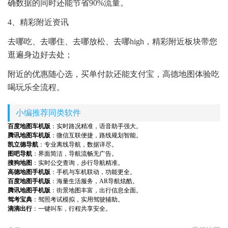
确数据的同时还能节省90%流量。
4、精彩附近资讯
去哪吃、去哪住、去哪放松、去哪high，精彩附近板块带您
逛遍身边好去处；
附近的优惠随心选，买单付款还能支付宝，高德地图体验吃
喝玩乐全流程。
小编推荐同类软件
百度地图车机版
：实时路况精准，语音助手强大。
腾讯地图车机版
：微信互联便捷，路线规划智能。
凯立德导航
：专业离线导航，数据详尽。
图吧导航
：界面简洁，导航流畅无广告。
搜狗地图
：实时公交查询，步行导航精准。
高德地图手机版
：手机与车机联动，功能更全。
百度地图手机版
：海量生活服务，AR导航炫酷。
腾讯地图手机版
：街景地图丰富，出行信息全面。
驾考宝典
：驾照考试模拟，实用驾驶辅助。
滴滴出行
：一键叫车，行程共享安全。