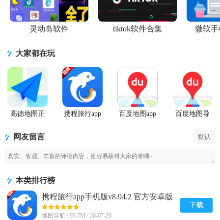
灵动岛软件
tiktok软件合集
微软手
大家都在玩
高德地图正
携程旅行app
百度地图app
百度地图导
版
手机版
手机最新版
航2026纯净
精简版
网友留言
默认
本类排行榜
携程旅行app手机版v8.94.2 官方安卓版
下载
地图导航 / 93.7M / 26-07-20