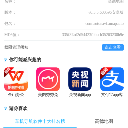
名称：
高德地图
版本：
v6.5.5.600596安卓版
包名：
com.autonavi.amapauto
MD5值：
335f37ad2d54423fbbecb35203238b9e
权限管理须知
点击查看
你可能感兴趣的
金山办公
美图秀秀免
央视新闻app
支付宝app客
WPS Office
费无限制vip
移动版客户
户端
手机官方最
版
端
猜你喜欢
新版
车机导航软件十大排名榜
高德地图