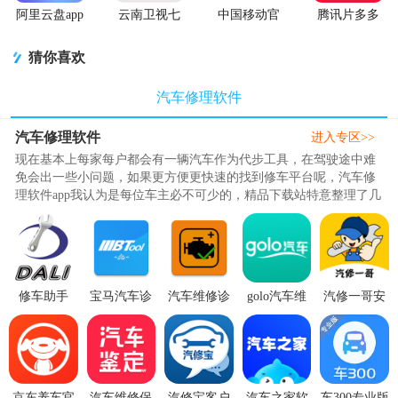
阿里云盘app
云南卫视七
中国移动官
腾讯片多多
官方版
彩云端app
方营业厅
看剧官方正
版app
猜你喜欢
汽车修理软件
汽车修理软件
进入专区>>
现在基本上每家每户都会有一辆汽车作为代步工具，在驾驶途中难
免会出一些小问题，如果更方便更快速的找到修车平台呢，汽车修
理软件app我认为是每位车主必不可少的，精品下载站特意整理了几
款相当好用的汽修软件，可以..
修车助手
宝马汽车诊
汽车维修诊
golo汽车维
汽修一哥安
app1.8.0 最
断bimmer-
断EOBD
修大师4.2.9
卓最新版
新版
tool lite安卓
Facile软件
安卓版
1.0.2
最新版3.
3.41.0835 安
卓
京东养车官
汽车维修保
汽修宝客户
汽车之家软
车300专业版