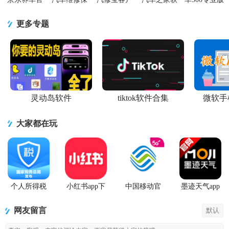
方客户端
养鉴定APP
端5.54.1 官
件11.85.9 官
安卓手机端
2.8.3 安卓正
安卓手机
方最新版
方手机版
3.3.9.0 最新
更多专题
版
V2.5.0最新
版
版
灵动岛软件
tiktok软件合集
微软手
大家都在玩
个人所得税
小红书app下
中国移动官
墨迹天气app
2026客户端
载安装
方营业厅
官方版
网友留言
默认