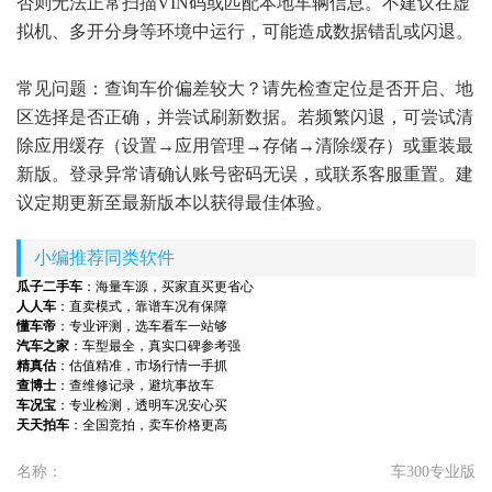
否则无法正常扫描VIN码或匹配本地车辆信息。不建议在虚
拟机、多开分身等环境中运行，可能造成数据错乱或闪退。
常见问题：查询车价偏差较大？请先检查定位是否开启、地
区选择是否正确，并尝试刷新数据。若频繁闪退，可尝试清
除应用缓存（设置→应用管理→存储→清除缓存）或重装最
新版。登录异常请确认账号密码无误，或联系客服重置。建
议定期更新至最新版本以获得最佳体验。
小编推荐同类软件
瓜子二手车
：海量车源，买家直买更省心
人人车
：直卖模式，靠谱车况有保障
懂车帝
：专业评测，选车看车一站够
汽车之家
：车型最全，真实口碑参考强
精真估
：估值精准，市场行情一手抓
查博士
：查维修记录，避坑事故车
车况宝
：专业检测，透明车况安心买
天天拍车
：全国竞拍，卖车价格更高
名称：
车300专业版