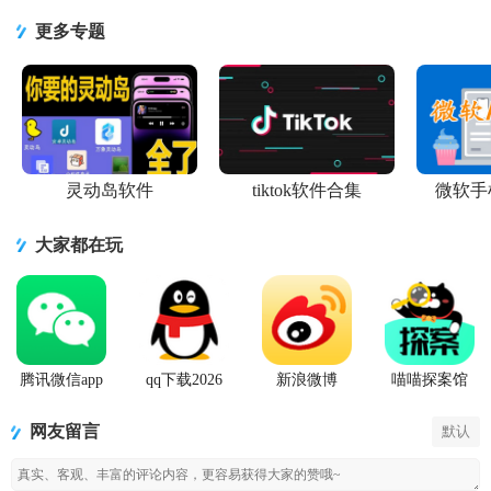
app3.2.0 最
免费版1.0.0
友app3.2.3
变声器
助手软件
新版
最新版
官方版
6.81.5 最新
v5.5.1 安卓
更多专题
版
最新版
灵动岛软件
tiktok软件合集
微软手
大家都在玩
腾讯微信app
qq下载2026
新浪微博
喵喵探案馆
最新版
Weibo手机版
网友留言
默认