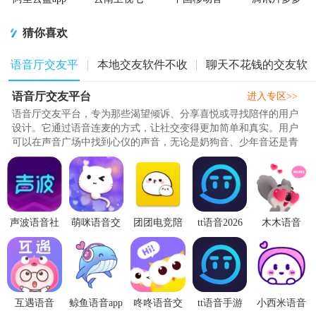
官方版
彩云端app
方营业厅
看剧官方正
版app
猜你喜欢
语音厅交友平
本地交友软件不收
聊天不花钱的交友软
语音厅交友平台
台
费
件
进入专区>>
语音厅交友平台，专为那些渴望倾诉、分享喜悦或寻找陪伴的用户
设计。它通过语音连麦的方式，让社交变得更加简单和真实。用户
可以在声音广场中找到心仪的声音，无论是奶狗音、少年音还是青
叔音，都能轻松试听并开启连..
声波语音社
萌咪语音交
团团电竞陪
tt语音2026
木木语音
交软件
友app手机版
玩语音开黑
官方最新版
app2.3.61 最
1.47.0 安卓
1.34 安卓版
陪练(团团陪
6.82.5 最新
新版
版
玩)3.9.2
版
互遇语音
鲸鱼语音app
咚咚语音交
tt语音手游
小西米语音