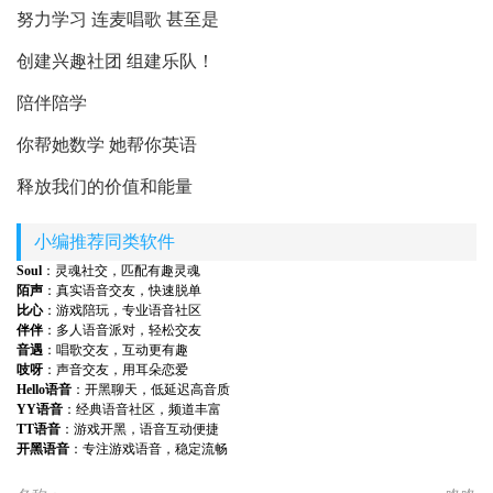
努力学习 连麦唱歌 甚至是
创建兴趣社团 组建乐队！
陪伴陪学
你帮她数学 她帮你英语
释放我们的价值和能量
小编推荐同类软件
Soul
：灵魂社交，匹配有趣灵魂
陌声
：真实语音交友，快速脱单
比心
：游戏陪玩，专业语音社区
伴伴
：多人语音派对，轻松交友
音遇
：唱歌交友，互动更有趣
吱呀
：声音交友，用耳朵恋爱
Hello语音
：开黑聊天，低延迟高音质
YY语音
：经典语音社区，频道丰富
TT语音
：游戏开黑，语音互动便捷
开黑语音
：专注游戏语音，稳定流畅