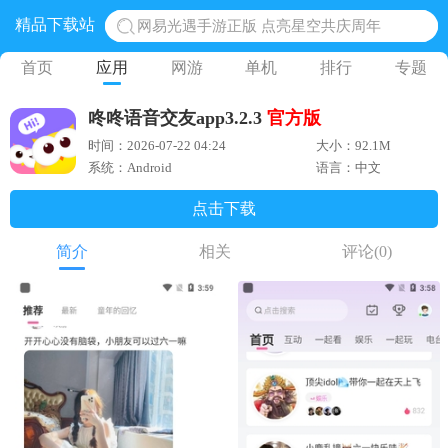
精品下载站
网易光遇手游正版 点亮星空共庆周年
黎明觉醒生机腾讯正版 黎明觉醒生机国际服
首页
应用
网游
单机
排行
专题
蛋仔派对下载 蛋仔派对体验服
咚咚语音交友app3.2.3
官方版
奥特曼王者传奇 正版奥特曼游戏
时间：2026-07-22 04:24
大小：92.1M
地铁跑酷体验服国际服 地铁跑酷体验服版本
系统：Android
语言：中文
点击下载
简介
相关
评论
(0)