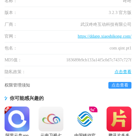
名称：
咚咚
版本：
3.2.3 官方版
厂商：
武汉咚咚互动科技有限公司
官网：
https://ddapp.xiaoshikong.com/
包名：
com.qint.pt1
MD5值：
183689b9cb133a14f5c0d7c7437c727f
隐私政策：
点击查看
权限管理须知
点击查看
你可能感兴趣的
阿里云盘app
云南卫视七
中国移动官
腾讯片多多