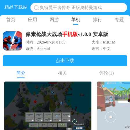
精品下载站
奥特曼王者传奇 正版奥特曼游戏
地铁跑酷体验服国际服 地铁跑酷体验服版本
首页
应用
网游
单机
排行
专题
网易光遇手游正版 点亮星空共庆周年
像素枪战大战场
手机版
v1.0.0 安卓版
黎明觉醒生机腾讯正版 黎明觉醒生机国际服
时间：2026-07-20 01:03
大小：619.1M
蛋仔派对下载 蛋仔派对体验服
系统：Android
语言：中文
点击下载
简介
相关
评论
(1)