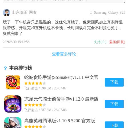
山东临沂 网友
Samsung_Galaxy_S25
玩了一下午机身只是温温的，这优化真绝了。像素画风加上真实弹道
很带感，开坦克和直升机也不卡顿，长时间战斗完全不用担心烫手，
爽就完事了
2026/6/30 15:13:56
支持
(
0
)
盖楼(回复)
查看更多评论
本类排行榜
蛇蛇贪吃手游(SSSnaker)v1.1.1 中文官
方正版
下载
飞行射击 / 599.5M / 26-07-07
凉屋元气骑士前传手游v1.12.0 最新版
下载
飞行射击 / 387.3M / 26-07-08
高能英雄腾讯版v1.10.8.5200 官方版
下载