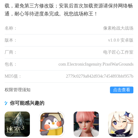
载，避免第三方修改版；安装后首次加载资源请保持网络畅
通，耐心等待进度条完成。祝您战场称王！
名称：
像素枪战大战场
版本：
v1.0.0 安卓版
厂商：
电子匠心工作室
包名：
com.ElectronicIngenuity.PixelWarGrounds
MD5值：
2779c0279a842d934c7454893bbf957b
权限管理须知
点击查看
你可能感兴趣的