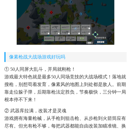
像素枪战大战场游戏好玩吗
① 50人同屏大乱斗，开局就刚枪！
游戏最大特色就是最多50人同场竞技的大战场模式！落地就
搜枪，别想苟着发育，像素风的地图上到处都是敌人。前期
靠走位躲子弹，后期靠枪法定胜负，节奏极快，三分钟一局
根本停不下来！
② 武器库拉满，改装才是灵魂
游戏拥有海量枪械，从手枪到狙击枪、从步枪到火箭筒应有
尽有。但光有枪不够，每把武器都能自由改装加瞄准镜、换