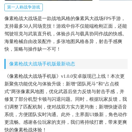
第一人称战争游戏
像素枪战大战场是一款战地风格的像素风大战场FPS手游，
支持最多50人同场竞技！游戏中你不仅能端枪刚正面，还能
驾驶坦克与武装直升机，体验步兵与载具协同作战的快感。
海量枪械自由改装配件，多张地图风格各异，射击手感爽
快，策略与操作缺一不可！
像素枪战大战场手机版最新动态
《像素枪战大战场手机版》v1.0.0安卓版现已上线！本次更
新聚焦功能优化与体验升级：新增“团队死斗”和“占点模
式”两张像素风地图，优化武器后坐力反馈与射击手感，并
修复了部分机型卡顿与闪退问题。同时，根据玩家反馈，我
们调整了匹配机制，使对战双方实力更均衡；新增快捷语音
系统，方便团队实时沟通。此外，主界面UI焕新，角色动作
更流畅。感谢各位玩家的支持，我们将持续打磨，带来更爽
快的像素枪战体验！