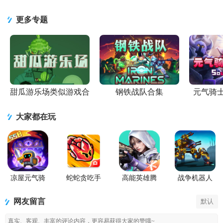
游V1.2.1官
游1.2手机版
载手机版
版
Soldier免广
方最新版
v9.1.20 安卓
(Battlefield
告版0.55
更多专题
正版
Mobile)v0.10.0
官方正版
甜瓜游乐场类似游戏合
钢铁战队合集
元气骑
集
大家都在玩
凉屋元气骑
蛇蛇贪吃手
高能英雄腾
战争机器人
士前传手游
游(SSSnaker)
讯版
War Robots国
际版
网友留言
默认