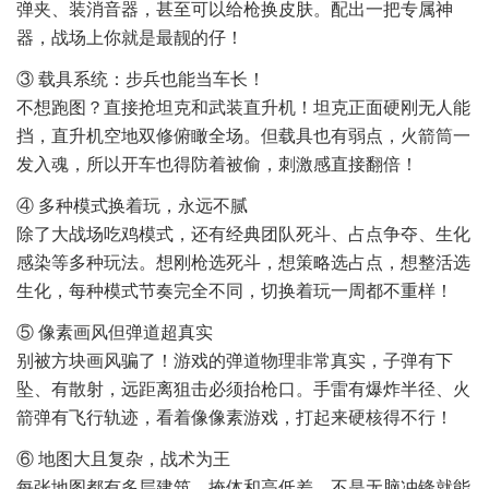
弹夹、装消音器，甚至可以给枪换皮肤。配出一把专属神
器，战场上你就是最靓的仔！
③ 载具系统：步兵也能当车长！
不想跑图？直接抢坦克和武装直升机！坦克正面硬刚无人能
挡，直升机空地双修俯瞰全场。但载具也有弱点，火箭筒一
发入魂，所以开车也得防着被偷，刺激感直接翻倍！
④ 多种模式换着玩，永远不腻
除了大战场吃鸡模式，还有经典团队死斗、占点争夺、生化
感染等多种玩法。想刚枪选死斗，想策略选占点，想整活选
生化，每种模式节奏完全不同，切换着玩一周都不重样！
⑤ 像素画风但弹道超真实
别被方块画风骗了！游戏的弹道物理非常真实，子弹有下
坠、有散射，远距离狙击必须抬枪口。手雷有爆炸半径、火
箭弹有飞行轨迹，看着像像素游戏，打起来硬核得不行！
⑥ 地图大且复杂，战术为王
每张地图都有多层建筑、掩体和高低差，不是无脑冲锋就能