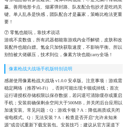
赢。善用地形卡点、烟雾弹封路、队友配合包抄才是吃鸡关
键。单人乱杀是快感，团队配合才是赢家，策略比枪法更重
要！
⑦ 零氪也能玩，靠技术说话
游戏不卖数值，所有武器都能靠游戏内金币解锁，皮肤和改
装配件也能白嫖。氪金只加快获取速度，不影响平衡。所以
别怕被大佬碾压，技术到位，像素方块也能carry全场！
像素枪战大战场手机版特别说明
感谢使用像素枪战大战场 v1.0.0 安卓版。注意事项：游戏需
稳定网络（推荐Wi-Fi），否则可能出现卡顿或掉线；首次
运行请授权存储权限以保存数据，若闪退可清除缓存或重启
手机；安装前确保剩余空间大于500MB，并关闭后台应用以
加速安装。常见问题：Q：游戏卡顿？A：降低画质或关闭
省电模式。Q：无法安装？A：检查是否开启“允许未知来
源”或尝试重新下载安装包。安装技巧：建议从官方渠道下