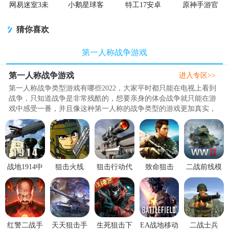
网易迷室3未
小鹅星球客
特工17安卓
原神手游官
上锁的房间3
户端
免费最新版
方正版
安卓版
(Agent17)
猜你喜欢
第一人称战争游戏
第一人称战争游戏
进入专区>>
第一人称战争类型游戏有哪些2022，大家平时都只能在电视上看到
战争，只知道战争是非常残酷的，想要亲身的体会战争就只能在游
戏中感受一番，并且像这种第一人称的战争类型的游戏更加真实，
体验感更加的强烈。所以本期小编就给大家精心挑选了几款非常真
实的并且是第一人称的战争类型的手机游戏，希望可以帮助到大
家。..
战地1914中
狙击火线
狙击行动代
致命狙击
二战前线模
文版
1.0.1手机最
号猎鹰手游
oppo版本
拟器2026无
V1.0.9.1安
新版
v3.4.2 安卓
v1.4.4 安卓
限金条1.6.5
卓最新版
手机版
版
无限金币安
卓版
红警二战手
天天狙击手
生死狙击下
EA战地移动
二战士兵