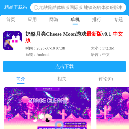
精品下载站
地铁跑酷体验服国际服 地铁跑酷体验服版本
网易光遇手游正版 点亮星空共庆周年
首页
应用
网游
单机
排行
专题
黎明觉醒生机腾讯正版 黎明觉醒生机国际服
奶酪月亮Cheese Moon游戏
最新版
v0.1
中文
蛋仔派对下载 蛋仔派对体验服
版
奥特曼王者传奇 正版奥特曼游戏
时间：2026-07-10 07:38
大小：172.3M
系统：Android
语言：中文
点击下载
简介
相关
评论
(0)