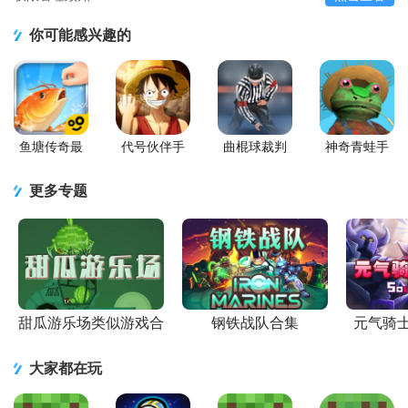
你可能感兴趣的
鱼塘传奇最
代号伙伴手
曲棍球裁判
神奇青蛙手
新的版
游正版
模拟器
机版
(Hockey
(Amazing
更多专题
Referee
Frog)
Simulator)
甜瓜游乐场类似游戏合
钢铁战队合集
元气骑
集
大家都在玩