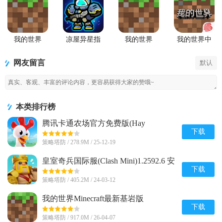
我的世界
凉屋异星指
我的世界
我的世界中
Minecraft最
令手游官方
Minecraft国
国版
新基岩版
版
际版手游
网友留言
默认
本类排行榜
腾讯卡通农场官方免费版(Hay
Day)v1.71.1 安卓最新版
下载
策略塔防 / 278.9M / 25-12-19
皇室奇兵国际服(Clash Mini)1.2592.6 安
卓最新版
下载
策略塔防 / 405.2M / 24-03-12
我的世界Minecraft最新基岩版
v1.26.20.24 安卓免付费版
下载
策略塔防 / 917.0M / 26-04-07