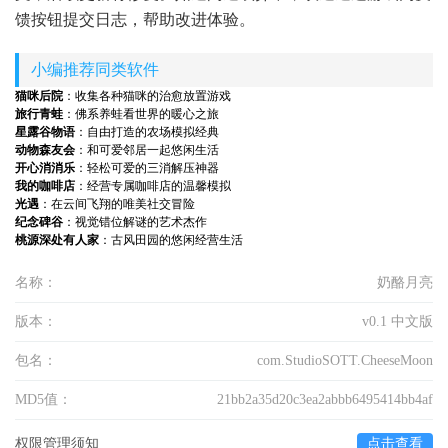
馈按钮提交日志，帮助改进体验。
小编推荐同类软件
猫咪后院
：收集各种猫咪的治愈放置游戏
旅行青蛙
：佛系养蛙看世界的暖心之旅
星露谷物语
：自由打造的农场模拟经典
动物森友会
：和可爱邻居一起悠闲生活
开心消消乐
：轻松可爱的三消解压神器
我的咖啡店
：经营专属咖啡店的温馨模拟
光遇
：在云间飞翔的唯美社交冒险
纪念碑谷
：视觉错位解谜的艺术杰作
桃源深处有人家
：古风田园的悠闲经营生活
名称：
奶酪月亮
版本：
v0.1 中文版
包名：
com.StudioSOTT.CheeseMoon
MD5值：
21bb2a35d20c3ea2abbb6495414bb4af
权限管理须知
点击查看