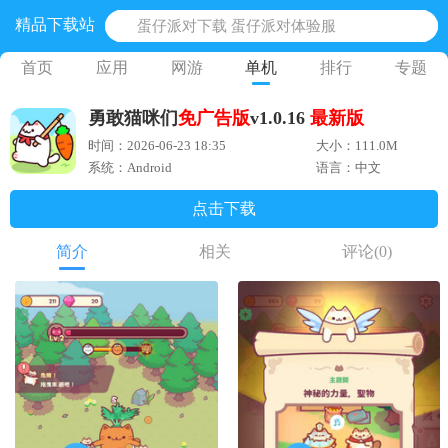
精品下载站
蛋仔派对下载 蛋仔派对体验服
奥特曼王者传奇 正版奥特曼游戏
首页
应用
网游
单机
排行
专题
地铁跑酷体验服国际服 地铁跑酷体验服版本
勇敢猫咪们
免广告版
v1.0.16
最新版
网易光遇手游正版 点亮星空共庆周年
时间：2026-06-23 18:35
大小：111.0M
黎明觉醒生机腾讯正版 黎明觉醒生机国际服
系统：Android
语言：中文
点击下载
简介
相关
评论
(0)