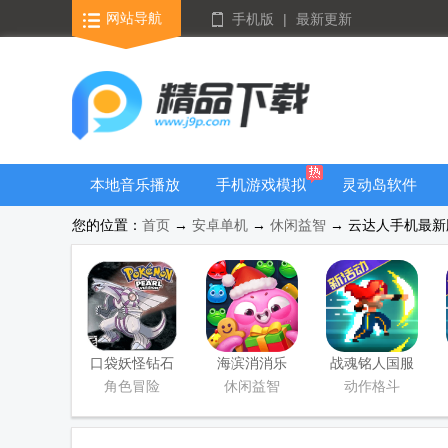
网站导航
手机版
|
最新更新
本地音乐播放
手机游戏模拟
灵动岛软件
器
器安卓版合集
您的位置：
首页
→
安卓单机
→
休闲益智
→ 云达人手机最新版 
口袋妖怪钻石
海滨消消乐
战魂铭人国服
游戏移植版
2026安卓版
联机版
角色冒险
休闲益智
动作格斗
(Otherworld
Legends)