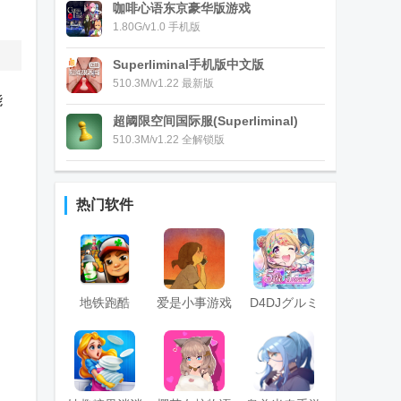
咖啡心语东京豪华版游戏
1.80G/v1.0 手机版
Superliminal手机版中文版
510.3M/v1.22 最新版
能
超阈限空间国际服(Superliminal)
510.3M/v1.22 全解锁版
热门软件
地铁跑酷
爱是小事游戏
D4DJグルミ
(subway surf)
(Love is...)
ク电音派对
国际版菜单免
费版