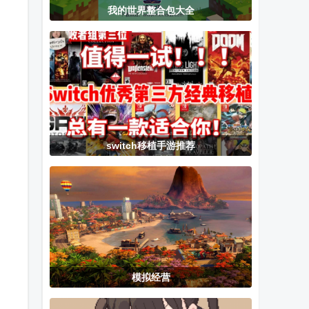
我的世界脱壳
搭建赛道
愤怒的小鸟泡
我的世界整合包大全
SIM)
模组手机版
Make Way手
泡大战修改版
机版
switch移植手游推荐
模拟经营