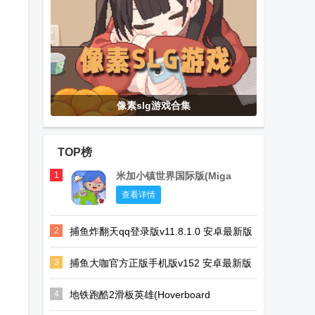
像素slg游戏合集
TOP榜
1
米加小镇世界国际版(Miga
World)
查看详情
2
捕鱼炸翻天qq登录版v11.8.1.0 安卓最新版
3
捕鱼大咖官方正版手机版v152 安卓最新版
4
地铁跑酷2滑板英雄(Hoverboard
Heroes)v1.12.0 国际版