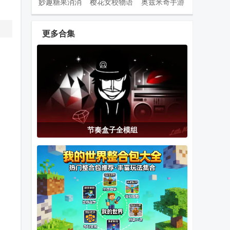
妙趣糖果消消
樱花女校物语
奥兹米奇手游
乐手游
手游
orzmic
更多合集
擦干净抖音小
选技生存大乱
Car Tuning汽
游戏(Clean it)
斗2手游
车改装游戏
安卓版
疯狂车吃车5
愤怒的邻居(一
甜瓜游乐场
节奏盒子全模组
内购解锁所有
家三口)
mod工坊最新
车
版
甜瓜游乐场免
假面骑士泽兹
节奏盒子Sea
登录版(Melon
SIM模拟器最
of problems重
Sandbox)
新版本
制版
(ZeZzCapsems