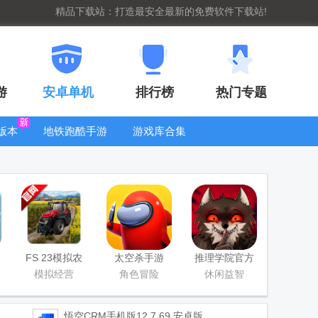
精品下载站：打造最安全最新的免费软件下载站!
游
安卓单机
排行榜
热门专题
版本
地铁跑酷手游
游戏库合集
大全
WIFI密码查
看器
FS 23模拟农
太空杀手游
推理学院官方
场23正版中文
版
模拟经营
角色冒险
休闲益智
版
悟空CRM手机版
12.7.69 安卓版