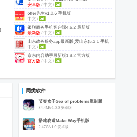
安卓版
/
中文
/
offer先生
v1.0.6 手机版
中文
/
银联商务手机客户端
4.6.2 最新版
司
最新版
/
中文
/
山东政务服务app最新版(爱山东)
5.3.1 手机
中文
/
版
京东内容助手最新版
1.8.2 官方版
官方版
/
中文
/
同类软件
节奏盒子Sea of problems重制版
84.4M/v1.0.0 安卓版
搭建赛道Make Way手机版
2.47G/v1.0 安卓版