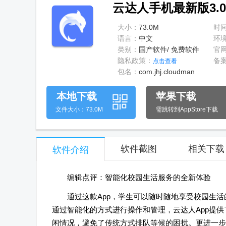
云达人手机最新版3.0
大小：
73.0M
时
语言：
中文
环
类别：
国产软件/ 免费软件
官
隐私政策：
备
点击查看
包名：
com.jhj.cloudman
本地下载
苹果下载
文件大小：73.0M
需跳转到AppStore下载
软件截图
相关下载
软件介绍
编辑点评：智能化校园生活服务的全新体验
通过这款App，学生可以随时随地享受校园生
通过智能化的方式进行操作和管理，云达人App提
闲情况，避免了传统方式排队等候的困扰。更进一步