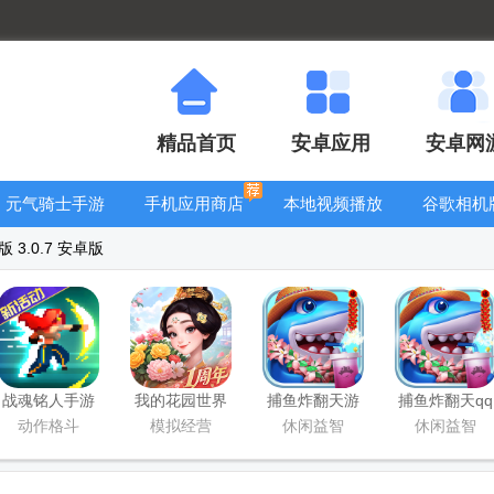
精品首页
安卓应用
安卓网
元气骑士手游
手机应用商店
本地视频播放
谷歌相机
大全
器
大全
3.0.7 安卓版
战魂铭人手游
我的花园世界
捕鱼炸翻天游
捕鱼炸翻天qq
九游版
最新版
戏正版
登录版
动作格斗
模拟经营
休闲益智
休闲益智