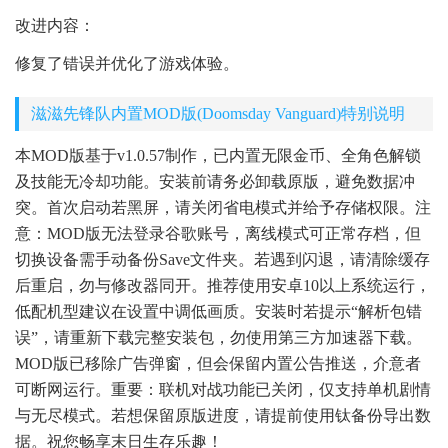
改进内容：
修复了错误并优化了游戏体验。
滋滋先锋队内置MOD版(Doomsday Vanguard)特别说明
本MOD版基于v1.0.57制作，已内置无限金币、全角色解锁
及技能无冷却功能。安装前请务必卸载原版，避免数据冲
突。首次启动若黑屏，请关闭省电模式并给予存储权限。注
意：MOD版无法登录谷歌账号，离线模式可正常存档，但
切换设备需手动备份Save文件夹。若遇到闪退，请清除缓存
后重启，勿与修改器同开。推荐使用安卓10以上系统运行，
低配机型建议在设置中调低画质。安装时若提示“解析包错
误”，请重新下载完整安装包，勿使用第三方加速器下载。
MOD版已移除广告弹窗，但会保留内置公告推送，介意者
可断网运行。重要：联机对战功能已关闭，仅支持单机剧情
与无尽模式。若想保留原版进度，请提前使用钛备份导出数
据。祝您畅享末日生存乐趣！