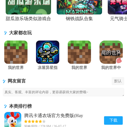
甜瓜游乐场类似游戏合
钢铁战队合集
元气骑
集
大家都在玩
我的世界
凉屋异星指
我的世界
我的世界中
Minecraft最
令手游官方
Minecraft国
国版
新基岩版
版
际版手游
网友留言
默认
本类排行榜
腾讯卡通农场官方免费版(Hay
Day)v1.71.1 安卓最新版
下载
策略塔防 / 278.9M / 26-07-17