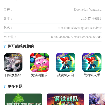
名称：
Doomsday Vanguard
版本：
v1.0.57 手机版
包名：
com.doomsdayvanguard.survivor
MD5值：
806b94c34db2f77e0c13fb8ada9635d3
你可能感兴趣的
口袋妖怪钻
海滨消消乐
战魂铭人国
战魂铭人手
石游戏移植
2026安卓版
服联机版
游九游版
版
(Otherworld
更多专题
Legends)