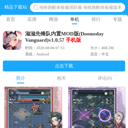
精品下载站
地铁跑酷体验服国际服 地铁跑酷体验服版本
网易光遇手游正版 点亮星空共庆周年
首页
应用
网游
单机
排行
专题
黎明觉醒生机腾讯正版 黎明觉醒生机国际服
滋滋先锋队内置MOD版(Doomsday
蛋仔派对下载 蛋仔派对体验服
Vanguard)v1.0.57
手机版
奥特曼王者传奇 正版奥特曼游戏
时间：2026-08-06 07:53
大小：468.2M
系统：Android
语言：中文
点击下载
简介
相关
评论
(0)