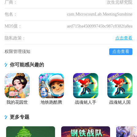
厂商：
次生元研究院
包名：
com.MicrocosmLab.MeetingSunshine
MD5值：
aed715ba450099745bc987c8382fa8ea
隐私政策：
点击查看
权限管理须知
点击查看
你可能感兴趣的
我的花园世
地铁跑酷腾
战魂铭人手
战魂铭人国
界最新版
讯版
游九游版
服联机版
(Otherworld
更多专题
Legends)