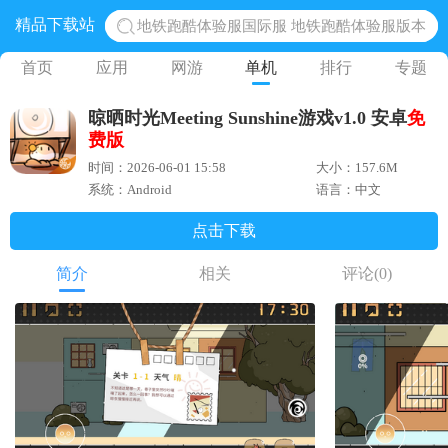
精品下载站
网易光遇手游正版 点亮星空共庆周年
黎明觉醒生机腾讯正版 黎明觉醒生机国际服
首页
应用
网游
单机
排行
专题
蛋仔派对下载 蛋仔派对体验服
晾晒时光Meeting Sunshine游戏v1.0 安卓
免
奥特曼王者传奇 正版奥特曼游戏
费版
时间：2026-06-01 15:58
大小：157.6M
系统：Android
语言：中文
点击下载
简介
相关
评论
(0)