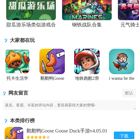
甜瓜游乐场类似游戏合
钢铁战队合集
元气骑
集
大家都在玩
托卡生活学
鹅鹅鸭Goose
地铁跑酷2滑
i wanna be the
校完整版游
Goose Duck
板英雄
Creator手游
戏
手游
(Hoverboard
网友留言
默认
Heroes)
本类排行榜
鹅鹅鸭Goose Goose Duck手游v4.05.01
安卓完整版
下载