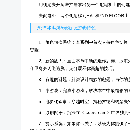
用钥匙去开厨房抽屉拿出另一个配电柜上的钥匙
去配电柜，两个钥匙移到HAL和2ND FLOOR
恐怖冰淇淋5最新版游戏特色
1、角色切换系统：本系列中首次支持角色切换
冒险。
2、新的敌人：直面本章中新的迷你罗德。冰淇
守卫身旁闪避逃脱，充分展示你高超的技巧。
3、有趣的谜题：解决设计精妙的邂题，与你的
4、小游戏：完成小游戏，解决本章中最精彩的
5、电影化叙事：穿越时空，揭秘罗德和约瑟夫
6、原创配乐：沉浸在《Ice Scream》世
7、提示系统：如果你卡关了，系统为你提供了