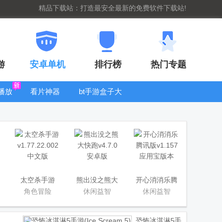
精品下载站：打造最安全最新的免费软件下载站!
游
安卓单机
排行榜
热门专题
播放
看片神器
bt手游盒子大
全
太空杀手游
熊出没之熊大
开心消消乐腾
快跑
讯版
角色冒险
休闲益智
休闲益智
恐怖冰淇淋5手