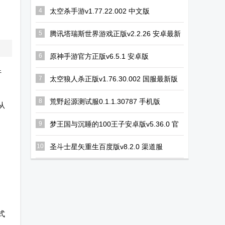
MOD修改器版
Steam移植版
花手机版
4
太空杀手游v1.77.22.002 中文版
5
腾讯塔瑞斯世界游戏正版v2.2.26 安卓最新
版
6
原神手游官方正版v6.5.1 安卓版
行
7
太空狼人杀正版v1.76.30.002 国服最新版
8
荒野起源测试服0.1.1.30787 手机版
从
9
梦王国与沉睡的100王子安卓版v5.36.0 官
方版
10
圣斗士星矢重生百度版v8.2.0 渠道服
式