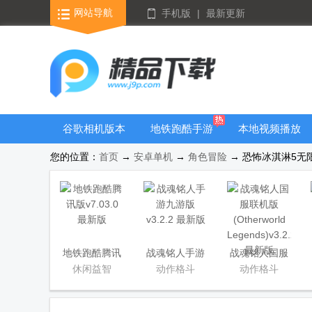
网站导航
手机版
|
最新更新
谷歌相机版本
地铁跑酷手游
本地视频播放
大全
大全
器
您的位置：
首页
→
安卓单机
→
角色冒险
→ 恐怖冰淇淋5无限
隐藏应用APP
地铁跑酷腾讯
战魂铭人手游
战魂铭人国服
版
九游版
联机版
休闲益智
动作格斗
动作格斗
(Otherworld
Legends)