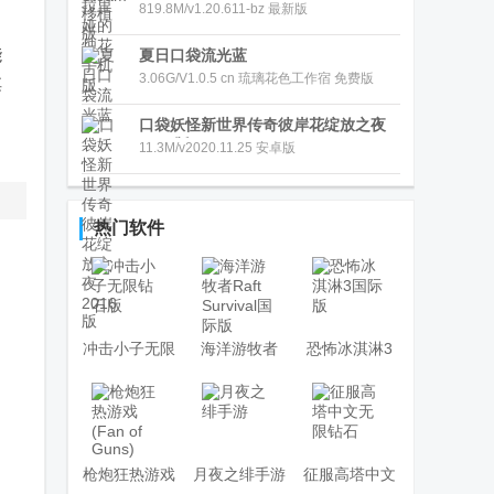
819.8M/v1.20.611-bz 最新版
能
夏日口袋流光蓝
3.06G/V1.0.5 cn 琉璃花色工作宿 免费版
淇
口袋妖怪新世界传奇彼岸花绽放之夜
2016版
11.3M/v2020.11.25 安卓版
热门软件
冲击小子无限
海洋游牧者
恐怖冰淇淋3
钻石版
Raft Survival
国际版
国际版
枪炮狂热游戏
月夜之绯手游
征服高塔中文