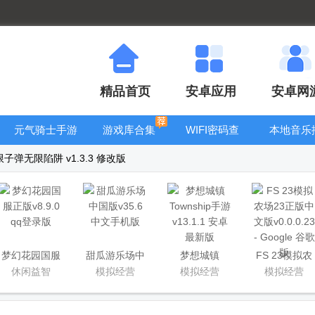
精品首页
安卓应用
安卓网
元气骑士手游
游戏库合集
WIFI密码查
本地音乐
大全
看器
器
子弹无限陷阱 v1.3.3 修改版
梦幻花园国服
甜瓜游乐场中
梦想城镇
FS 23模拟农
正版
国版
Township手游
场23正版中文
休闲益智
模拟经营
模拟经营
模拟经营
版