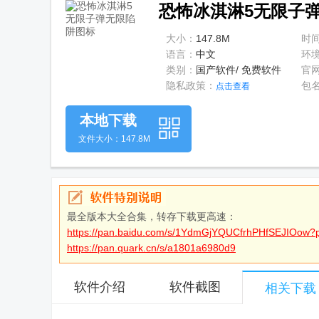
恐怖冰淇淋5无限子弹无
大小：
147.8M
时
语言：
中文
环
类别：
国产软件/ 免费软件
官
隐私政策：
包
点击查看
本地下载
文件大小：147.8M
最全版本大全合集，转存下载更高速：
https://pan.baidu.com/s/1YdmGjYQUCfrhPHfSEJIOow?
https://pan.quark.cn/s/a1801a6980d9
软件介绍
软件截图
相关下载