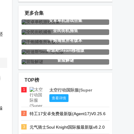
(Fan of Guns)
无限钻石
更多合集
安卓单机游戏合集
我的小花仙无
只有一个真相
狂暴战龙去广
全民街机捕鱼
还
限金币版
游戏无限提示
告版
千炮捕鱼所有版本
版
哈迪斯Steam移植版
冒险解谜
重力回路游戏
陌客捕鱼安卓
巫女贴纸日记
免费版
版最新游戏
小游戏
爬
TOP榜
1
太空行动国际服(Super
Sus)
海盗捕鱼话费
纪念碑谷2国
全球鱼友俱乐
查看详情
版
际服
部最新版本
躲
2
特工17安卓免费最新版(Agent17)V0.25.6
(Monument
安卓版
Valley 2)
3
元气骑士Soul Knight国际服最新版v8.2.0
全民僵尸大战
盒子里的猫咪
薇拉里娅的烛
安卓最新版