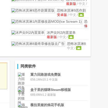
最新版
/
中文
/
游(Ice Scream
5)
1.2.9 中文最
恐怖冰淇淋9恶作剧
新版
安卓版
/
中文
/
重置版
2.0 安卓版
恐
修
怖
改
冰
冰声尖叫2内置菜单
版
/
淇
最新版
/
中文
/
v2.0.2652 最新版
中
淋
文
/
恐怖冰淇淋8
1
中文
/
最终章修改版
内
去广告
置
v2.2.15 手机
修
新版
改
同类软件
器
重力回路游戏免费版
MOD(Ice
Scream
656.1M/v10.1 中文版
1)
v1.3.3906
修
盒子里的猫咪Steam移植版
改
689.6M/v1.2 最新版
版
薇拉里娅的烛花手机版