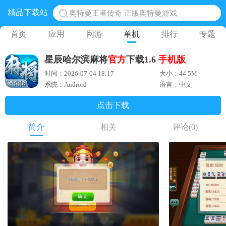
精品下载站
奥特曼王者传奇 正版奥特曼游戏
地铁跑酷体验服国际服 地铁跑酷体验服版本
首页
应用
网游
单机
排行
专题
网易光遇手游正版 点亮星空共庆周年
星辰哈尔滨麻将
官方
下载1.6
手机版
黎明觉醒生机腾讯正版 黎明觉醒生机国际服
时间：2026-07-04 18:17
大小：44.5M
蛋仔派对下载 蛋仔派对体验服
系统：Android
语言：中文
点击下载
简介
相关
评论
(0)