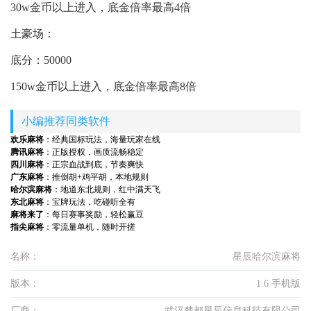
30w金币以上进入，底金倍率最高4倍
土豪场：
底分：50000
150w金币以上进入，底金倍率最高8倍
小编推荐同类软件
欢乐麻将
：经典国标玩法，海量玩家在线
腾讯麻将
：正版授权，画质流畅稳定
四川麻将
：正宗血战到底，节奏爽快
广东麻将
：推倒胡+鸡平胡，本地规则
哈尔滨麻将
：地道东北规则，红中满天飞
东北麻将
：宝牌玩法，吃碰听全有
麻将来了
：每日赛事奖励，轻松赢豆
指尖麻将
：零流量单机，随时开搓
名称：
星辰哈尔滨麻将
版本：
1.6 手机版
厂商：
武汉楚都星辰信息科技有限公司