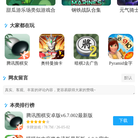
甜瓜游乐场类似游戏合
钢铁战队合集
元气骑
集
大家都在玩
腾讯围棋安
奥特曼抽卡
暗棋2去广告
Pyramid金字
卓版
游戏王
版
塔纸牌传奇
(Pyramid
网友留言
默认
Solitaire
Saga)
本类排行榜
腾讯围棋安卓版v6.7.002最新版
下载
卡牌游戏 / 78.7M / 26-05-02