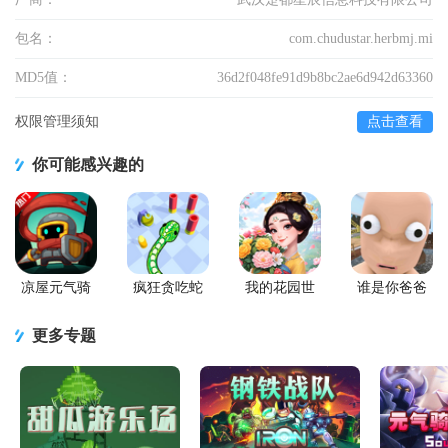
包名：
com.chudustar.herbmj.mi
MD5值：
36d2f048fe91d9b8bc2ae6d942d63360
权限管理须知
点击查看
你可能感兴趣的
凉屋元气骑
疯狂贪吃蛇
我的花园世
谁是你爸爸
士前传手游
游戏最新版
界最新版
手游正版
(Who's Your
更多专题
Daddy)