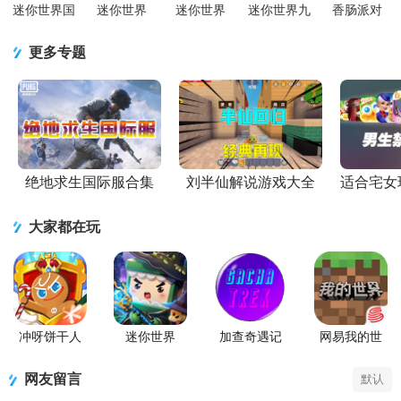
迷你世界国
迷你世界
迷你世界
迷你世界九
香肠派对
际服Mini
2026最新升
mod创造工
游版v1.57.0
ss23赛季版
World最新版
级版v1.57.0
具v1.57.0 安
安卓最新版
v23.61 安卓
更多专题
v1.7.15 安
官方版
卓最新版
手机版
绝地求生国际服合集
刘半仙解说游戏大全
适合宅女
大家都在玩
冲呀饼干人
迷你世界
加查奇遇记
网易我的世
王国手游官
2026最新升
Gacha Trek中
界移动版
方版
级版
文版
网友留言
默认