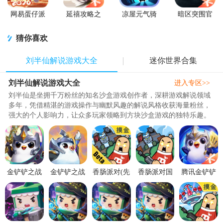
网易蛋仔派
延禧攻略之
凉屋元气骑
暗区突围官
对工坊版游
凤凰于飞官
士官方正版
方版
戏
方版
猜你喜欢
刘半仙解说游戏大全
迷你世界合集
刘半仙解说游戏大全
进入专区>>
刘半仙是坐拥千万粉丝的知名沙盒游戏创作者，深耕游戏解说领域
多年，凭借精湛的游戏操作与幽默风趣的解说风格收获海量粉丝，
强大的个人影响力，让众多玩家领略到方块沙盒游戏的独特乐趣。
本合集汇总了刘半仙日常直播..
金铲铲之战
金铲铲之战
香肠派对(先
香肠派对国
腾讯金铲铲
(tft pbe)美测
(TFT)国际
行服)最新版
际服
之战游戏
服官方版
服
v22.80安卓
(Sausage
1.12.30官方
15.9.6767
15.4.6583698
最新版
Man)V23.60
最新版【附
官方正
官方最
兑