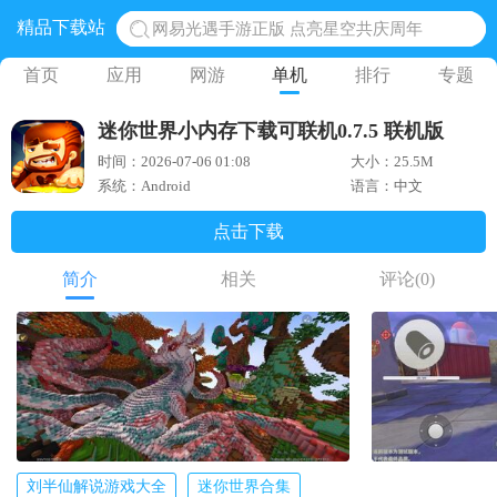
精品下载站
网易光遇手游正版 点亮星空共庆周年
黎明觉醒生机腾讯正版 黎明觉醒生机国际服
首页
应用
网游
单机
排行
专题
蛋仔派对下载 蛋仔派对体验服
迷你世界小内存下载可联机0.7.5 联机版
奥特曼王者传奇 正版奥特曼游戏
时间：2026-07-06 01:08
大小：25.5M
地铁跑酷体验服国际服 地铁跑酷体验服版本
系统：Android
语言：中文
点击下载
简介
相关
评论
(0)
刘半仙解说游戏大全
迷你世界合集