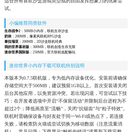
适合所有喜欢沙盒游戏类型或的自由发挥想象力的玩家尝
试。
小编推荐同类软件
生存战争2
：50MB小内存，联机生存沙盒
奶块
：200MB，像素风联机RPG沙盒
泰拉瑞亚
：200MB，2D沙盒联机经典
我的世界基岩版
：300MB，联机创造生存无限
迷你世界国际版
：250MB，官方联机低配畅玩
迷你世界小内存下载可联机特别说明
本版本为0.7.5联机版，专为低内存设备优化。安装前请确保
存储空间大于500MB，建议预留1GB以上。首次安装请关闭
后台其他应用，以免资源冲突。若出现闪退，可尝试以下技
巧：在开发者选项中开启“不保留活动”并限制后台进程为不
超过2个；降低画质至“流畅”，关闭“抗锯齿”与“粒子特效”。
联机时需确保设备与好友处于同一Wi-Fi或热点下，若连接
失败，请检查防火墙或尝试切换为移动数据（注意流量消
耗）。常见问题：下载显示“解析包错误”请重新下载完整