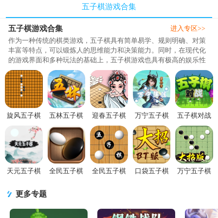
五子棋游戏合集
五子棋游戏合集
进入专区>>
作为一种传统的棋类游戏，五子棋具有简单易学、规则明确、对策
丰富等特点，可以锻炼人的思维能力和决策能力。同时，在现代化
的游戏界面和多种玩法的基础上，五子棋游戏也具有极高的娱乐性
和竞技性，吸引了众多玩家的..
旋风五子棋
五林五子棋
迎春五子棋
万宁五子棋
五子棋对战
游戏安卓官
官方版3.0.0
手游2.5 最
21.0.2 去广
1.0 最新版
方版v1.0最
最新版
新版
告版
新版
天元五子棋
全民五子棋
全民五子棋
口袋五子棋
万宁五子棋
1.0.11 手机
莫邪版
安卓版1.1.0
大招版1.0.7
手游1.1.73
版
1.3.17 官方
九游版
最新版
最新免费版
更多专题
版