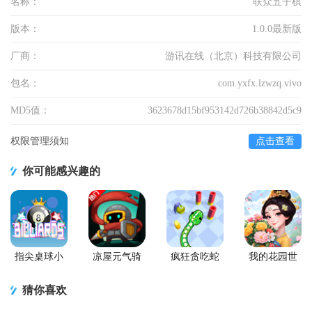
名称：
联众五子棋
版本：
1.0.0最新版
厂商：
游讯在线（北京）科技有限公司
包名：
com.yxfx.lzwzq.vivo
MD5值：
3623678d15bf953142d726b38842d5c9
权限管理须知
点击查看
你可能感兴趣的
指尖桌球小
凉屋元气骑
疯狂贪吃蛇
我的花园世
游戏
士前传手游
游戏最新版
界最新版
猜你喜欢