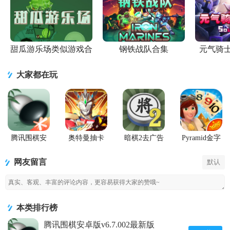
甜瓜游乐场类似游戏合
钢铁战队合集
元气骑
集
大家都在玩
腾讯围棋安
奥特曼抽卡
暗棋2去广告
Pyramid金字
卓版
游戏王
版
塔纸牌传奇
(Pyramid
网友留言
默认
Solitaire
Saga)
本类排行榜
腾讯围棋安卓版v6.7.002最新版