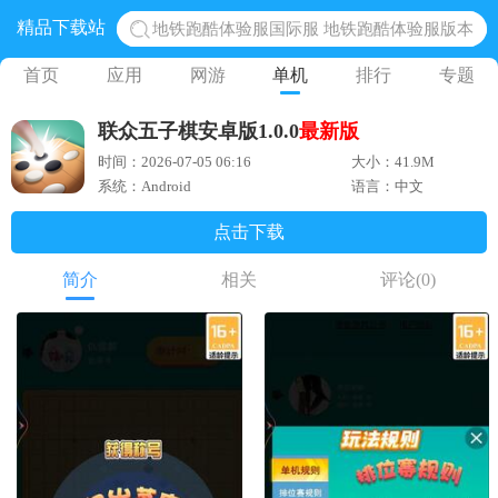
精品下载站
地铁跑酷体验服国际服 地铁跑酷体验服版本
网易光遇手游正版 点亮星空共庆周年
首页
应用
网游
单机
排行
专题
黎明觉醒生机腾讯正版 黎明觉醒生机国际服
联众五子棋安卓版1.0.0
最新版
蛋仔派对下载 蛋仔派对体验服
时间：2026-07-05 06:16
大小：41.9M
奥特曼王者传奇 正版奥特曼游戏
系统：Android
语言：中文
点击下载
简介
相关
评论
(0)