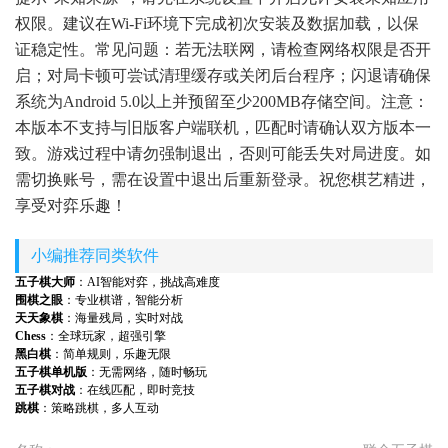
权限。建议在Wi-Fi环境下完成初次安装及数据加载，以保
证稳定性。常见问题：若无法联网，请检查网络权限是否开
启；对局卡顿可尝试清理缓存或关闭后台程序；闪退请确保
系统为Android 5.0以上并预留至少200MB存储空间。注意：
本版本不支持与旧版客户端联机，匹配时请确认双方版本一
致。游戏过程中请勿强制退出，否则可能丢失对局进度。如
需切换账号，需在设置中退出后重新登录。祝您棋艺精进，
享受对弈乐趣！
小编推荐同类软件
五子棋大师
：AI智能对弈，挑战高难度
围棋之眼
：专业棋谱，智能分析
天天象棋
：海量残局，实时对战
Chess
：全球玩家，超强引擎
黑白棋
：简单规则，乐趣无限
五子棋单机版
：无需网络，随时畅玩
五子棋对战
：在线匹配，即时竞技
跳棋
：策略跳棋，多人互动